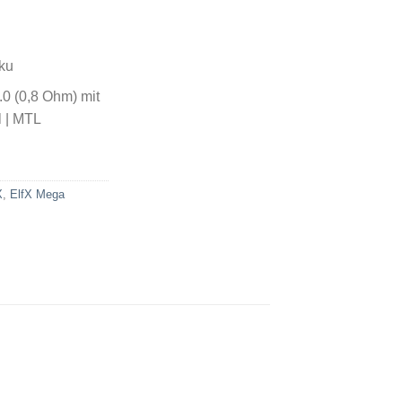
ku
 (0,8 Ohm) mit
l | MTL
X
,
ElfX Mega