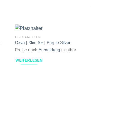
E-ZIGARETTEN
k
Oxva | Xlim SE | Purple Silver
Preise nach
Anmeldung
sichtbar
WEITERLESEN
E-ZIGARETTEN
Vaporesso | Eco Nan
Preise nach
Anmeld
WEITERLESEN