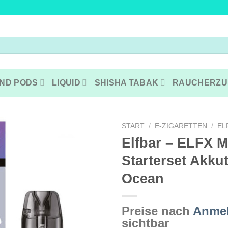
ND PODS
LIQUID
SHISHA TABAK
RAUCHERZU
START
/
E-ZIGARETTEN
/
EL
Elfbar – ELFX Mi
Starterset Akkut
Ocean
Preise nach
Anme
sichtbar