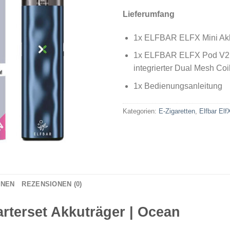
Lieferumfang
1x ELFBAR ELFX Mini Ak
1x ELFBAR ELFX Pod V2.0
integrierter Dual Mesh Coi
1x Bedienungsanleitung
Kategorien:
E-Zigaretten
,
Elfbar Elf
ONEN
REZENSIONEN (0)
arterset Akkuträger | Ocean