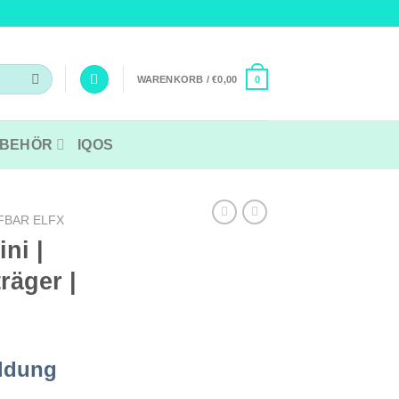
WARENKORB /
€
0,00
0
BEHÖR
IQOS
FBAR ELFX
ni |
räger |
ldung