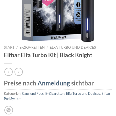
START
/
E-ZIGARETTEN
/
ELFA TURBO UND DEVICES
Elfbar Elfa Turbo Kit | Black Knight
Preise nach
Anmeldung
sichtbar
Kategorien:
Caps und Pods
,
E-Zigaretten
,
Elfa Turbo und Devices
,
Elfbar
Pod System