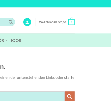
WARENKORB /
€
0,00
0
ÖR
IQOS
n.
re einen der untenstehenden Links oder starte