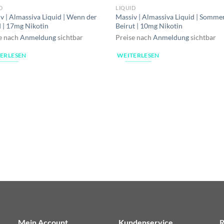
D
LIQUID
v | Almassiva Liquid | Wenn der
Massiv | Almassiva Liquid | Sommer
| 17mg Nikotin
Beirut | 10mg Nikotin
e nach
Anmeldung
sichtbar
Preise nach
Anmeldung
sichtbar
ERLESEN
WEITERLESEN
Mein Account
Kundenservice
R