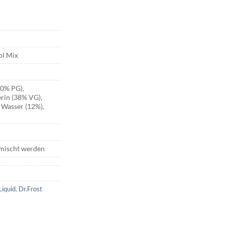
ol Mix
50% PG),
erin (38% VG),
 Wasser (12%),
emischt werden
Liquid
,
Dr.Frost