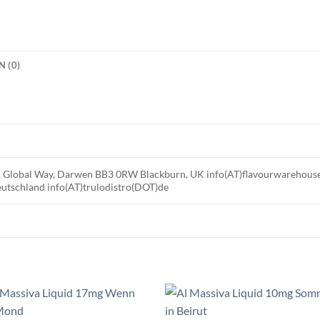
 (0)
td. Global Way, Darwen BB3 0RW Blackburn, UK info(AT)flavourwareho
utschland info(AT)trulodistro(DOT)de