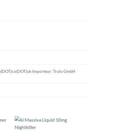
use(DOT)co(DOT)uk Importeur: Trulo GmbH