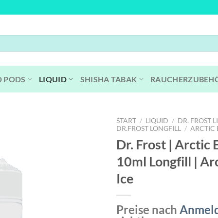
D PODS
LIQUID
SHISHA TABAK
RAUCHERZUBEH
START
/
LIQUID
/
DR. FROST L
DR.FROST LONGFILL
/
ARCTIC 
Dr. Frost | Arctic 
10ml Longfill | Ar
Ice
Preise nach
Anmel