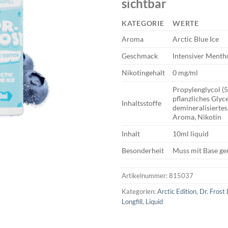
sichtbar
KATEGORIE
WERTE
Aroma
Arctic Blue Ice
Geschmack
Intensiver Menth
Nikotingehalt
0 mg/ml
Propylenglycol (
pflanzliches Glyc
Inhaltsstoffe
demineralisiertes
Aroma, Nikotin
Inhalt
10ml liquid
Besonderheit
Muss mit Base g
Artikelnummer:
815037
Kategorien:
Arctic Edition
,
Dr. Frost 
Longfill
,
Liquid