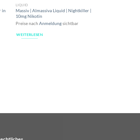
LIQUID
 in
Massiv | Almassiva Liquid | Nightkiller |
10mg Nikotin
Preise nach
Anmeldung
sichtbar
WEITERLESEN
LIQUID
Massiv | Almassiva Li
10mg Nikotin
Preise nach
Anmeldu
WEITERLESEN
echtliches