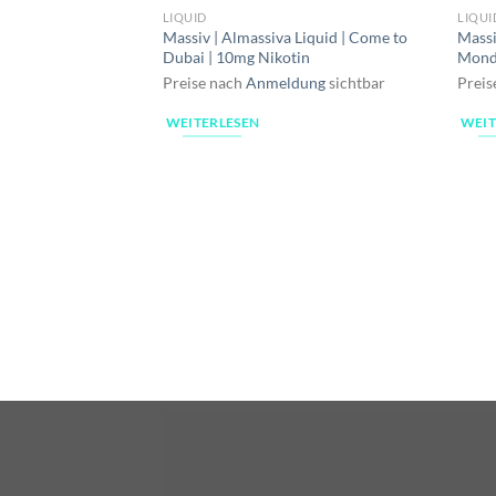
LIQUID
LIQUI
Massiv | Almassiva Liquid | Come to
Massi
Dubai | 10mg Nikotin
Mond 
Preise nach
Anmeldung
sichtbar
Preis
WEITERLESEN
WEIT