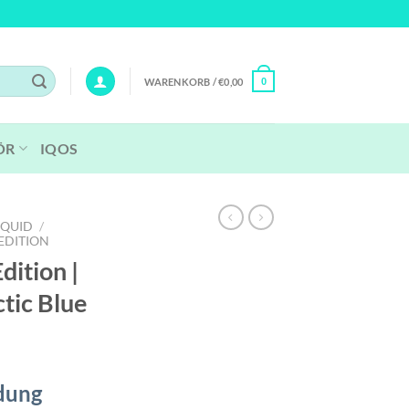
WARENKORB /
€
0,00
0
ÖR
IQOS
IQUID
/
EDITION
Edition |
ctic Blue
dung