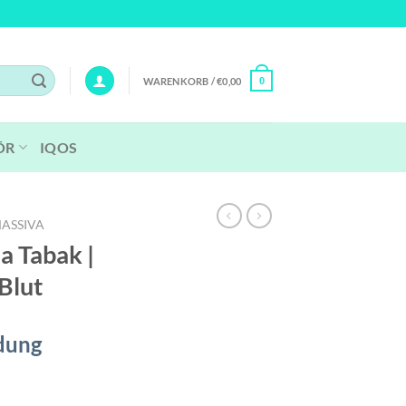
WARENKORB /
€
0,00
0
ÖR
IQOS
MASSIVA
a Tabak |
Blut
dung