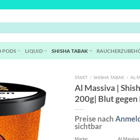
D PODS
LIQUID
SHISHA TABAK
RAUCHERZUBEH
START
/
SHISHA TABAK
/
AL 
Al Massiva | Shish
200g| Blut gegen 
Preise nach
Anmel
sichtbar
Marke:
Al Massiva