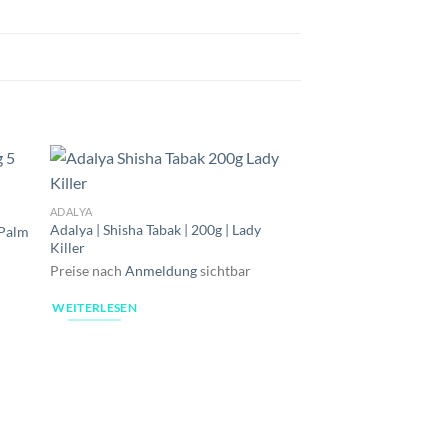
ADALYA
Adalya | Shisha Tabak | 200g | Lady
 Palm
Killer
Preise nach
Anmeldung
sichtbar
WEITERLESEN
AL MASSIVA
Al Massiva | Shisha T
Bruderherz