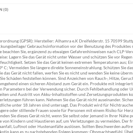
 (0)
ordnung (GPSR): Hersteller: Alhamra e.K Dreifelderstr. 15 70599 Stuttg
ackungsbeilage/ Gebrauchsinformation vor der Benutzung des Produktes so
te beachten Sie, ergänzend zu etwaigen Gefahrenhinweisen nach CLP-Ve
se: Lagern Sie das Gerät nicht unter Wasser und schützen Sie vor Regen 
feuchtigkeit. Setzen Sie das Gerät keinen extremen Temperaturen aus; Ei
° C; Vermeiden Sie längere direkte Sonneneinstrahlung. Schützen Sie das
Sie das Gerät nicht fallen, werfen Sie es nicht und wenden Sie keine übe
Sie Schäden feststellen können. Sind Anzeichen von Rauch-, Hitze, Geru
umgehend einen sicheren Abstand zum Gerät ein. Produkte mit integrie
en Parametern bei der Verwendung sicher. Durch Fehlbehandlung oder 
keiten und Austritt von Akku-Inhaltsstoffen und Zersetzungsprodukten k
Verletzungen führen kann. Nehmen Sie das Gerät nicht auseinander. Sich
iche unter 18 Jahren sind untersagt. Das Produkt wird für Nichtrauche
gere oder stillende Frauen sowie für Personen mit einem Risiko für Her
nden Sie dieses Gerät nicht, wenn Sie selbst oder jemand in Ihrer Nähe 
e von Kindern und Haustieren auf, um Verletzungen zu vermeiden. Der fr
fall, Luftnot oder Hustenanfälle auslösen. Sollten Beschwerden auftret
kotin kann es zu nachstehenden Folgen kommen: Ohnmachtsgefühl, Übel