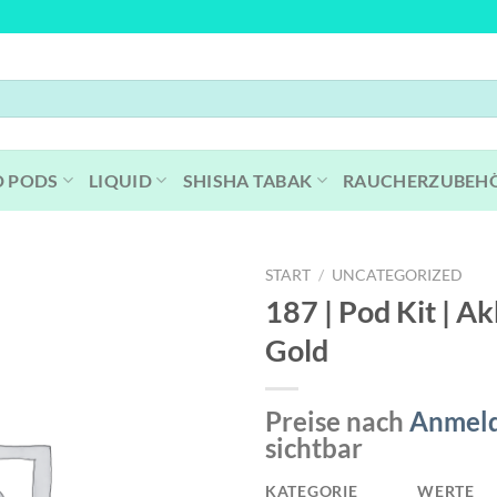
D PODS
LIQUID
SHISHA TABAK
RAUCHERZUBEH
START
/
UNCATEGORIZED
187 | Pod Kit | Ak
Gold
Preise nach
Anmel
sichtbar
KATEGORIE
WERTE