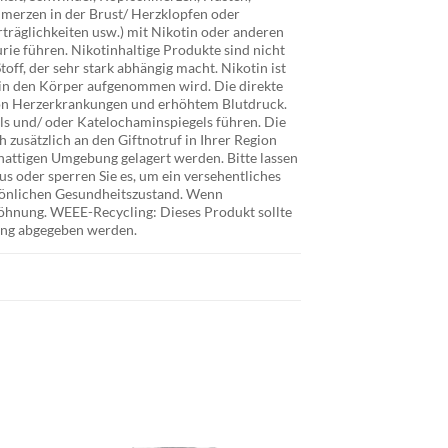
merzen in der Brust/ Herzklopfen oder
träglichkeiten usw.) mit Nikotin oder anderen
rie führen. Nikotinhaltige Produkte sind nicht
off, der sehr stark abhängig macht. Nikotin ist
 in den Körper aufgenommen wird. Die direkte
von Herzerkrankungen und erhöhtem Blutdruck.
ls und/ oder Katelochaminspiegels führen. Die
 zusätzlich an den Giftnotruf in Ihrer Region
schattigen Umgebung gelagert werden. Bitte lassen
 aus oder sperren Sie es, um ein versehentliches
sönlichen Gesundheitszustand. Wenn
öhnung. WEEE-Recycling: Dieses Produkt sollte
ling abgegeben werden.