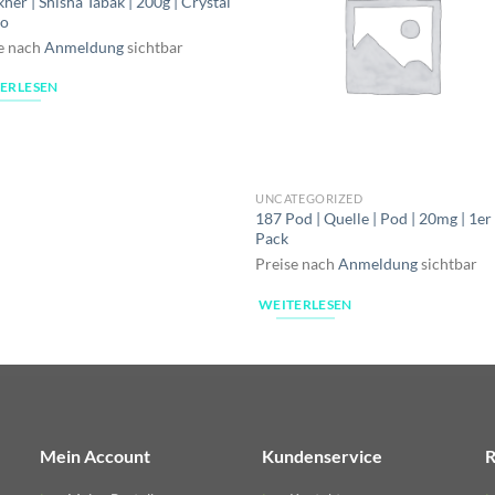
kher | Shisha Tabak | 200g | Crystal
io
e nach
Anmeldung
sichtbar
ERLESEN
UNCATEGORIZED
187 Pod | Quelle | Pod | 20mg | 1er
Pack
Preise nach
Anmeldung
sichtbar
WEITERLESEN
Mein Account
Kundenservice
R