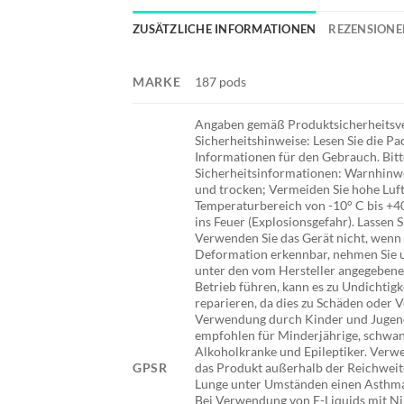
ZUSÄTZLICHE INFORMATIONEN
REZENSIONEN
MARKE
187 pods
Angaben gemäß Produktsicherheitsver
Sicherheitshinweise: Lesen Sie die P
Informationen für den Gebrauch. Bit
Sicherheitsinformationen: Warnhinwei
und trocken; Vermeiden Sie hohe Luft
Temperaturbereich von -10° C bis +40
ins Feuer (Explosionsgefahr). Lassen 
Verwenden Sie das Gerät nicht, wenn 
Deformation erkennbar, nehmen Sie 
unter den vom Hersteller angegeben
Betrieb führen, kann es zu Undichtig
reparieren, da dies zu Schäden oder 
Verwendung durch Kinder und Jugendl
empfohlen für Minderjährige, schwan
Alkoholkranke und Epileptiker. Verwe
GPSR
das Produkt außerhalb der Reichweit
Lunge unter Umständen einen Asthmaan
Bei Verwendung von E-Liquids mit Ni