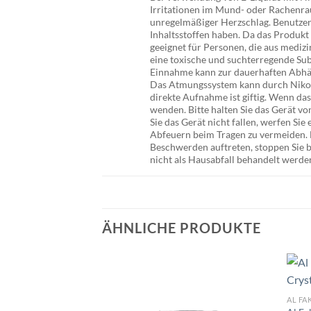
Irritationen im Mund- oder Rachenra
unregelmäßiger Herzschlag. Benutzen 
Inhaltsstoffen haben. Da das Produkt
geeignet für Personen, die aus medizi
eine toxische und suchterregende Su
Einnahme kann zur dauerhaften Abhä
Das Atmungssystem kann durch Nikoti
direkte Aufnahme ist giftig. Wenn das
wenden. Bitte halten Sie das Gerät vo
Sie das Gerät nicht fallen, werfen Sie
Abfeuern beim Tragen zu vermeiden. 
Beschwerden auftreten, stoppen Sie 
nicht als Hausabfall behandelt werde
ÄHNLICHE PRODUKTE
AL FA