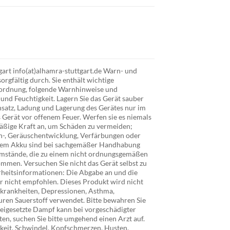
art info(at)alhamra-stuttgart.de Warn- und
rgfältig durch. Sie enthält wichtige
rordnung, folgende Warnhinweise und
und Feuchtigkeit. Lagern Sie das Gerät sauber
nsatz, Ladung und Lagerung des Gerätes nur im
 Gerät vor offenem Feuer. Werfen sie es niemals
rmäßige Kraft an, um Schäden zu vermeiden;
ch-, Geräuschentwicklung, Verfärbungen oder
rtem Akku sind bei sachgemäßer Handhabung
Umstände, die zu einem nicht ordnungsgemäßen
ommen. Versuchen Sie nicht das Gerät selbst zu
erheitsinformationen: Die Abgabe an und die
r nicht empfohlen. Dieses Produkt wird nicht
zkrankheiten, Depressionen, Asthma,
puren Sauerstoff verwendet. Bitte bewahren Sie
eigesetzte Dampf kann bei vorgeschädigter
en, suchen Sie bitte umgehend einen Arzt auf.
keit, Schwindel, Kopfschmerzen, Husten,