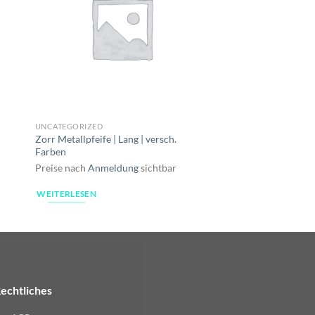
UNCATEGORIZED
UNCATEGORIZED
Zorr Metallpfeife | Lang | versch.
187 Pod | Happy Cact
Farben
1er Pack
Preise nach
Anmeldung
sichtbar
Preise nach
Anmeldu
WEITERLESEN
WEITERLESEN
echtliches