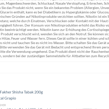
um, Magenbeschwerden, Schluckauf, Nasale Verstopfung, Erbrechen, Sch
Sie das Produkt nicht, wenn Sie ein bekanntes Problem (Allergien, Unver
 Glycerin enthält, kann es bei Diabetikern zu Hyperglykämie oder Glucosu
nischen Gründen auf Nikotinprodukte verzichten sollten. Nikotin ist ein St
bstanz, welche durch Einatmen, Verschlucken oder Kontakt mit der Haut
ngigkeit führen. Der Konsum von Nikotinprodukten erhöht das Risiko 
n beeinträchtigt werden. Nikotin kann zur Erhöhung des Cortisolspiege
 Produkt verschluckt wird, wenden Sie sich an den Notruf. Sie können sich
n Hitze, Feuer und Wasser fern. Dieses Gerät sollte in einer kühlen und 
 es nicht und tauchen Sie es nicht ins Wasser. Bitte schalten Sie das Gerät
Bitte verwenden Sie das Gerät mit Bedacht und entsprechend Ihrem per
bitte die Verwendung umgehend. Das Produkt dient nicht der Rauchentw
n, sondern bei der zuständigen Sammelstelle für Altbatterien zum Recyc
KHER