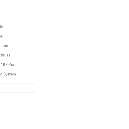
tic
5A
14 mm
hluss
& 187 Pods
od System