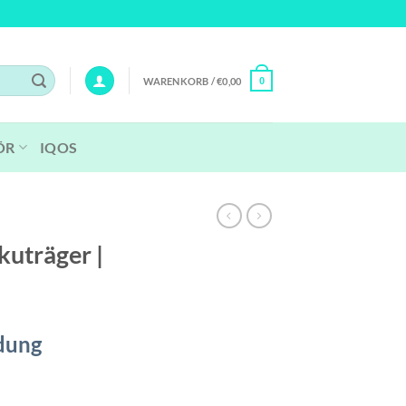
WARENKORB /
€
0,00
0
ÖR
IQOS
kuträger |
dung