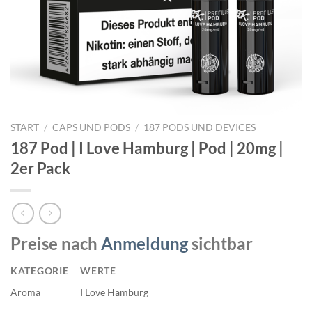
START
/
CAPS UND PODS
/
187 PODS UND DEVICES
187 Pod | I Love Hamburg | Pod | 20mg |
2er Pack
Preise nach
Anmeldung
sichtbar
KATEGORIE
WERTE
Aroma
I Love Hamburg