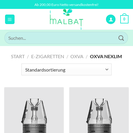
Zum
Ab 200,00 Euro Netto versandkostenfrei!
Inhalt
springen
0
Suchen
nach:
START
/
E-ZIGARETTEN
/
OXVA
/
OXVA NEXLIM