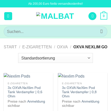
Zum
Ab 200,00 Euro Netto versandkostenfrei!
Inhalt
springen
0
Suchen
nach:
START
/
E-ZIGARETTEN
/
OXVA
/
OXVA NEXLIM GO
E-ZIGARETTEN
E-ZIGARETTEN
3x OXVA NeXlim Pod
3x OXVA NeXlim Pod
Tank Verdampfer | 0,6
Tank Verdampfer | 0,8
Ohm
Ohm
Preise nach
Anmeldung
Preise nach
Anmeldung
sichtbar
sichtbar