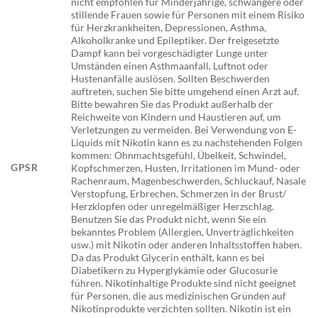
nicht empfohlen für Minderjährige, schwangere oder
stillende Frauen sowie für Personen mit einem Risiko
für Herzkrankheiten, Depressionen, Asthma,
Alkoholkranke und Epileptiker. Der freigesetzte
Dampf kann bei vorgeschädigter Lunge unter
Umständen einen Asthmaanfall, Luftnot oder
Hustenanfälle auslösen. Sollten Beschwerden
auftreten, suchen Sie bitte umgehend einen Arzt auf.
Bitte bewahren Sie das Produkt außerhalb der
Reichweite von Kindern und Haustieren auf, um
Verletzungen zu vermeiden. Bei Verwendung von E-
Liquids mit Nikotin kann es zu nachstehenden Folgen
kommen: Ohnmachtsgefühl, Übelkeit, Schwindel,
GPSR
Kopfschmerzen, Husten, Irritationen im Mund- oder
Rachenraum, Magenbeschwerden, Schluckauf, Nasale
Verstopfung, Erbrechen, Schmerzen in der Brust/
Herzklopfen oder unregelmäßiger Herzschlag.
Benutzen Sie das Produkt nicht, wenn Sie ein
bekanntes Problem (Allergien, Unverträglichkeiten
usw.) mit Nikotin oder anderen Inhaltsstoffen haben.
Da das Produkt Glycerin enthält, kann es bei
Diabetikern zu Hyperglykämie oder Glucosurie
führen. Nikotinhaltige Produkte sind nicht geeignet
für Personen, die aus medizinischen Gründen auf
Nikotinprodukte verzichten sollten. Nikotin ist ein