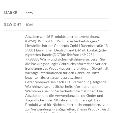
MARKE
Zazo
GEWICHT
10ml
Angaben gemäß Produktsicherheitsverordnung
(GPSR): Kontakt für Produktsicherheitsfragen /
Hersteller Intrade Concepts GmbH Barentsstraße 13
53881 Euskirchen Deutschland E-Mail: kontakt(at)e-
zigaretten-handel(DOT)de Telefon: +49 2251
7758888 Warn- und Sicherheitshinweise: Lesen Sie
die Packungsbeilage/ Gebrauchsinformation vor der
Benutzung des Produktes sorgfältig durch. Sie enthält
wichtige Informationen für den Gebrauch. Bitte
beachten Sie, ergänzend zu etwaigen
Gefahrenhinweisen nach CLP-Verordnung, folgende
Warnhinweise und Sicherheitsinformationen:
Warnhinweise und Sicherheitsinformationen: Die
Abgabe an und die Verwendung durch Kinder und
Jugendliche unter 18 Jahren sind untersagt. Das
Produkt wird für Nichtraucher nicht empfohlen. Nur
zur Verwendung in E-Zigaretten. Dieses Produkt wird