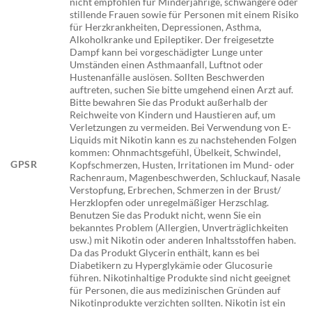
nicht empfohlen für Minderjährige, schwangere oder
stillende Frauen sowie für Personen mit einem Risiko
für Herzkrankheiten, Depressionen, Asthma,
Alkoholkranke und Epileptiker. Der freigesetzte
Dampf kann bei vorgeschädigter Lunge unter
Umständen einen Asthmaanfall, Luftnot oder
Hustenanfälle auslösen. Sollten Beschwerden
auftreten, suchen Sie bitte umgehend einen Arzt auf.
Bitte bewahren Sie das Produkt außerhalb der
Reichweite von Kindern und Haustieren auf, um
Verletzungen zu vermeiden. Bei Verwendung von E-
Liquids mit Nikotin kann es zu nachstehenden Folgen
kommen: Ohnmachtsgefühl, Übelkeit, Schwindel,
GPSR
Kopfschmerzen, Husten, Irritationen im Mund- oder
Rachenraum, Magenbeschwerden, Schluckauf, Nasale
Verstopfung, Erbrechen, Schmerzen in der Brust/
Herzklopfen oder unregelmäßiger Herzschlag.
Benutzen Sie das Produkt nicht, wenn Sie ein
bekanntes Problem (Allergien, Unverträglichkeiten
usw.) mit Nikotin oder anderen Inhaltsstoffen haben.
Da das Produkt Glycerin enthält, kann es bei
Diabetikern zu Hyperglykämie oder Glucosurie
führen. Nikotinhaltige Produkte sind nicht geeignet
für Personen, die aus medizinischen Gründen auf
Nikotinprodukte verzichten sollten. Nikotin ist ein