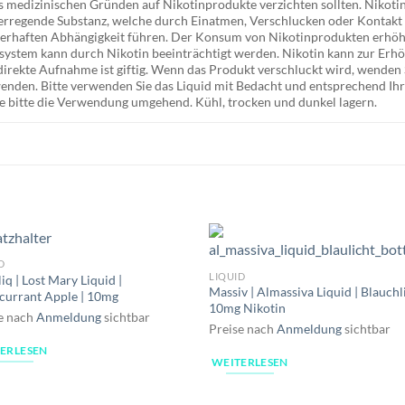
s medizinischen Gründen auf Nikotinprodukte verzichten sollten. Nikotin i
hterregende Substanz, welche durch Einatmen, Verschlucken oder Kontak
uerhaften Abhängigkeit führen. Der Konsum von Nikotinprodukten erhöh
stem kann durch Nikotin beeinträchtigt werden. Nikotin kann zur Erhö
irekte Aufnahme ist giftig. Wenn das Produkt verschluckt wird, wenden Si
 wenden. Bitte verwenden Sie das Liquid mit Bedacht und entsprechend 
e bitte die Verwendung umgehend. Kühl, trocken und dunkel lagern.
D
LIQUID
iq | Lost Mary Liquid |
Massiv | Almassiva Liquid | Blauchli
currant Apple | 10mg
10mg Nikotin
e nach
Anmeldung
sichtbar
Preise nach
Anmeldung
sichtbar
ERLESEN
WEITERLESEN