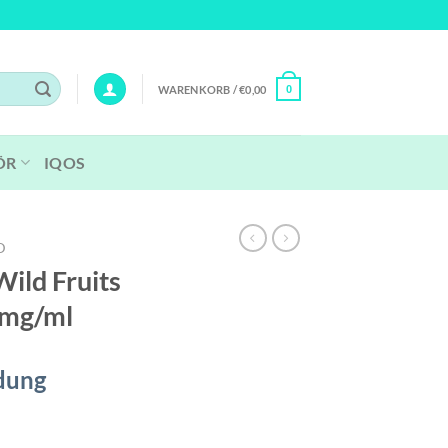
WARENKORB /
€
0,00
0
ÖR
IQOS
D
ild Fruits
 mg/ml
dung