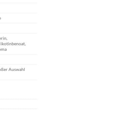
e
erin,
Nikotinbenoat,
roma
roßer Auswahl