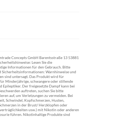
r Intrade Concepts GmbH Barentsstraße 13 53881
cherheitshinweise: Lesen Sie die
tige Informationen für den Gebrauch. Bitte
d Sicherheitsinformationen: Warnhinweise und
n sind untersagt. Das Produkt wird für
für Minderjährige, schwangere oder stillende
 Epileptiker. Der freigesetzte Dampf kann bei
eschwerden auftreten, suchen Sie bitte
ieren auf, um Verletzungen zu vermeiden. Bei
it, Schwindel, Kopfschmerzen, Husten,
chmerzen in der Brust/ Herzklopfen oder
verträglichkeiten usw.) mit Nikotin oder anderen
osurie führen. Nikotinhaltige Produkte sind