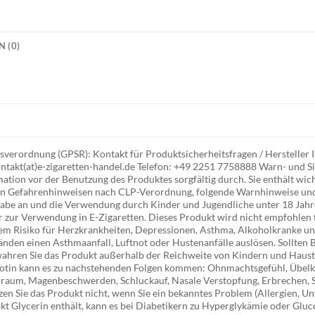
 (0)
verordnung (GPSR): Kontakt für Produktsicherheitsfragen / Herstelle
ntakt(at)e-zigaretten-handel.de Telefon: +49 2251 7758888 Warn- und Si
tion vor der Benutzung des Produktes sorgfältig durch. Sie enthält wich
gen Gefahrenhinweisen nach CLP-Verordnung, folgende Warnhinweise un
abe an und die Verwendung durch Kinder und Jugendliche unter 18 Jahre
 zur Verwendung in E-Zigaretten. Dieses Produkt wird nicht empfohlen 
em Risiko für Herzkrankheiten, Depressionen, Asthma, Alkoholkranke und
nden einen Asthmaanfall, Luftnot oder Hustenanfälle auslösen. Sollten B
wahren Sie das Produkt außerhalb der Reichweite von Kindern und Haust
otin kann es zu nachstehenden Folgen kommen: Ohnmachtsgefühl, Übelke
nraum, Magenbeschwerden, Schluckauf, Nasale Verstopfung, Erbrechen, S
n Sie das Produkt nicht, wenn Sie ein bekanntes Problem (Allergien, Un
kt Glycerin enthält, kann es bei Diabetikern zu Hyperglykämie oder Gluc