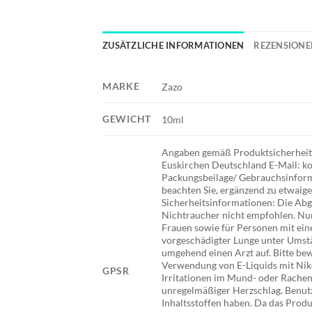
ZUSÄTZLICHE INFORMATIONEN
REZENSIONEN
MARKE
Zazo
GEWICHT
10ml
Angaben gemäß Produktsicherheits
Euskirchen Deutschland E-Mail: ko
Packungsbeilage/ Gebrauchsinforma
beachten Sie, ergänzend zu etwai
Sicherheitsinformationen: Die Abg
Nichtraucher nicht empfohlen. Nur
Frauen sowie für Personen mit ein
vorgeschädigter Lunge unter Umstä
umgehend einen Arzt auf. Bitte be
Verwendung von E-Liquids mit Nik
GPSR
Irritationen im Mund- oder Rache
unregelmäßiger Herzschlag. Benutze
Inhaltsstoffen haben. Da das Produ