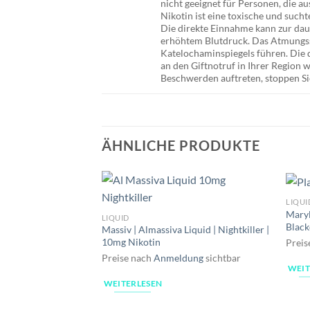
nicht geeignet für Personen, die au
Nikotin ist eine toxische und suc
Die direkte Einnahme kann zur da
erhöhtem Blutdruck. Das Atmungssy
Katelochaminspiegels führen. Die d
an den Giftnotruf in Ihrer Region
Beschwerden auftreten, stoppen Si
ÄHNLICHE PRODUKTE
LIQUI
Maryl
LIQUID
Black
Massiv | Almassiva Liquid | Nightkiller |
10mg Nikotin
Preis
Preise nach
Anmeldung
sichtbar
WEIT
WEITERLESEN