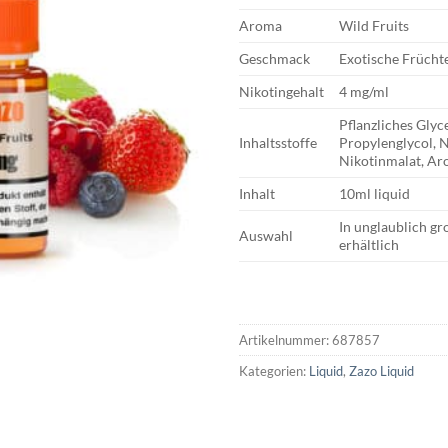
Aroma
Wild Fruits
Geschmack
Exotische Frücht
Nikotingehalt
4 mg/ml
Pflanzliches Glyc
Inhaltsstoffe
Propylenglycol, 
Nikotinmalat, A
Inhalt
10ml liquid
In unglaublich g
Auswahl
erhältlich
Artikelnummer:
687857
Kategorien:
Liquid
,
Zazo Liquid