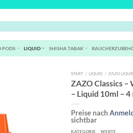
D PODS
LIQUID
SHISHA TABAK
RAUCHERZUBEH
START
/
LIQUID
/
ZAZO LIQUI
ZAZO Classics – W
– Liquid 10ml – 4
Preise nach
Anmel
sichtbar
KATEGORIE
WERTE