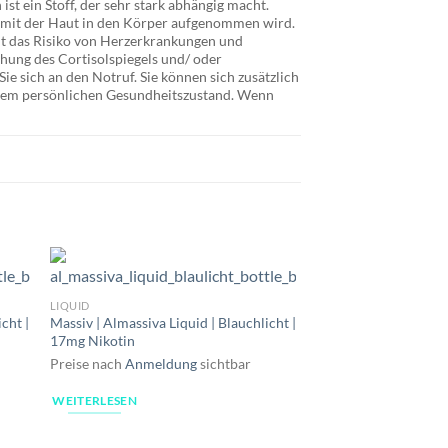
st ein Stoff, der sehr stark abhängig macht.
t mit der Haut in den Körper aufgenommen wird.
t das Risiko von Herzerkrankungen und
hung des Cortisolspiegels und/ oder
e sich an den Notruf. Sie können sich zusätzlich
Ihrem persönlichen Gesundheitszustand. Wenn
LIQUID
LIQUID
Maryliq | Lost Mary L
cht |
Massiv | Almassiva Liquid | Blauchlicht |
Blackcurrant Apple 
17mg Nikotin
Preise nach
Anmeldu
Preise nach
Anmeldung
sichtbar
WEITERLESEN
WEITERLESEN