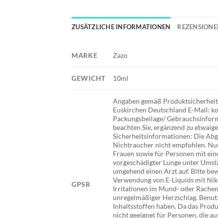
ZUSÄTZLICHE INFORMATIONEN
REZENSIONEN
MARKE
Zazo
GEWICHT
10ml
Angaben gemäß Produktsicherheits
Euskirchen Deutschland E-Mail: ko
Packungsbeilage/ Gebrauchsinforma
beachten Sie, ergänzend zu etwai
Sicherheitsinformationen: Die Abg
Nichtraucher nicht empfohlen. Nur
Frauen sowie für Personen mit ein
vorgeschädigter Lunge unter Umstä
umgehend einen Arzt auf. Bitte be
Verwendung von E-Liquids mit Nik
GPSR
Irritationen im Mund- oder Rache
unregelmäßiger Herzschlag. Benutze
Inhaltsstoffen haben. Da das Produ
nicht geeignet für Personen, die au