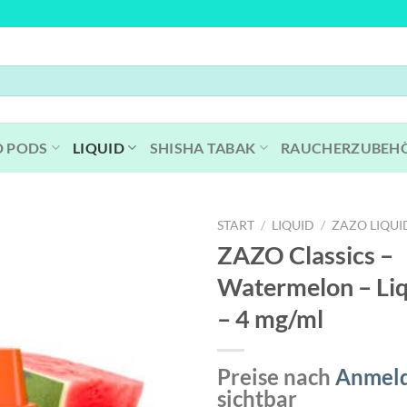
D PODS
LIQUID
SHISHA TABAK
RAUCHERZUBEH
START
/
LIQUID
/
ZAZO LIQUI
ZAZO Classics –
Watermelon – Li
– 4 mg/ml
Preise nach
Anmel
sichtbar