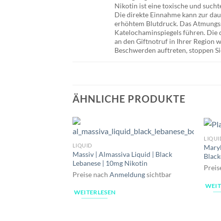
Nikotin ist eine toxische und suc
Die direkte Einnahme kann zur da
erhöhtem Blutdruck. Das Atmungssy
Katelochaminspiegels führen. Die d
an den Giftnotruf in Ihrer Region
Beschwerden auftreten, stoppen Si
ÄHNLICHE PRODUKTE
LIQUI
LIQUID
Maryl
Massiv | Almassiva Liquid | Black
Black
Lebanese | 10mg Nikotin
Preis
Preise nach
Anmeldung
sichtbar
WEIT
WEITERLESEN