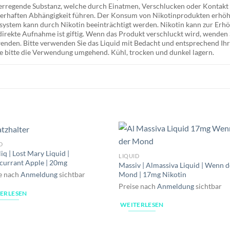
hterregende Substanz, welche durch Einatmen, Verschlucken oder Kontak
uerhaften Abhängigkeit führen. Der Konsum von Nikotinprodukten erhöh
stem kann durch Nikotin beeinträchtigt werden. Nikotin kann zur Erhö
irekte Aufnahme ist giftig. Wenn das Produkt verschluckt wird, wenden Si
 wenden. Bitte verwenden Sie das Liquid mit Bedacht und entsprechend 
e bitte die Verwendung umgehend. Kühl, trocken und dunkel lagern.
D
iq | Lost Mary Liquid |
LIQUID
currant Apple | 20mg
Massiv | Almassiva Liquid | Wenn d
Mond | 17mg Nikotin
e nach
Anmeldung
sichtbar
Preise nach
Anmeldung
sichtbar
ERLESEN
WEITERLESEN