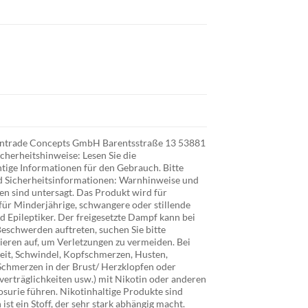
r Intrade Concepts GmbH Barentsstraße 13 53881
cherheitshinweise: Lesen Sie die
tige Informationen für den Gebrauch. Bitte
d Sicherheitsinformationen: Warnhinweise und
n sind untersagt. Das Produkt wird für
für Minderjährige, schwangere oder stillende
 Epileptiker. Der freigesetzte Dampf kann bei
eschwerden auftreten, suchen Sie bitte
ieren auf, um Verletzungen zu vermeiden. Bei
it, Schwindel, Kopfschmerzen, Husten,
chmerzen in der Brust/ Herzklopfen oder
verträglichkeiten usw.) mit Nikotin oder anderen
osurie führen. Nikotinhaltige Produkte sind
st ein Stoff, der sehr stark abhängig macht.