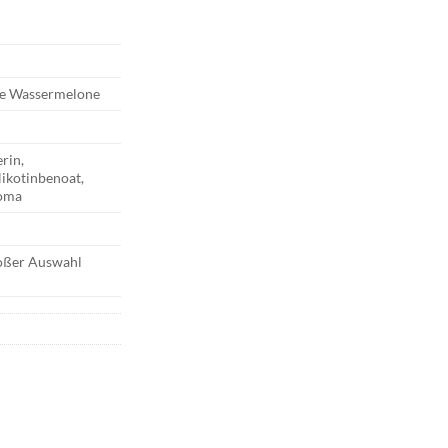
ife Wassermelone
erin,
Nikotinbenoat,
roma
roßer Auswahl