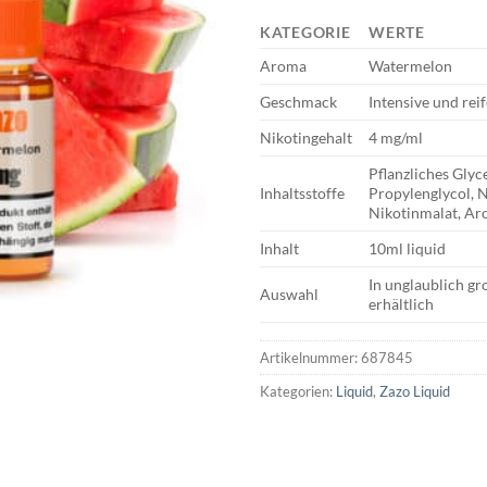
KATEGORIE
WERTE
Aroma
Watermelon
Geschmack
Intensive und re
Nikotingehalt
4 mg/ml
Pflanzliches Glyc
Inhaltsstoffe
Propylenglycol, 
Nikotinmalat, A
Inhalt
10ml liquid
In unglaublich g
Auswahl
erhältlich
Artikelnummer:
687845
Kategorien:
Liquid
,
Zazo Liquid