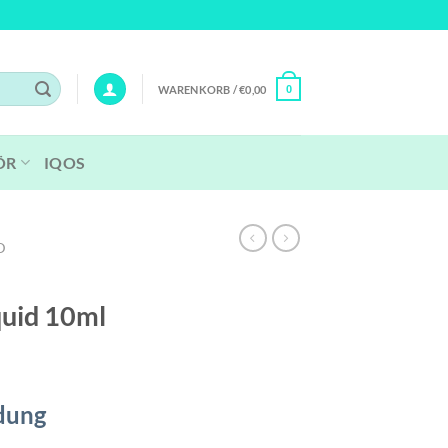
WARENKORB /
€
0,00
0
ÖR
IQOS
D
quid 10ml
dung