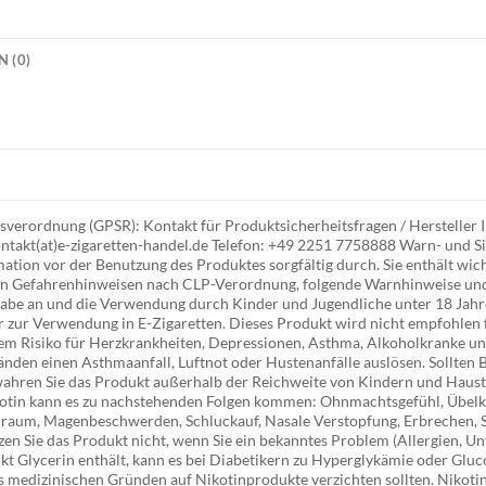
 (0)
verordnung (GPSR): Kontakt für Produktsicherheitsfragen / Herstelle
ntakt(at)e-zigaretten-handel.de Telefon: +49 2251 7758888 Warn- und Si
tion vor der Benutzung des Produktes sorgfältig durch. Sie enthält wich
gen Gefahrenhinweisen nach CLP-Verordnung, folgende Warnhinweise un
abe an und die Verwendung durch Kinder und Jugendliche unter 18 Jahre
 zur Verwendung in E-Zigaretten. Dieses Produkt wird nicht empfohlen 
em Risiko für Herzkrankheiten, Depressionen, Asthma, Alkoholkranke und
nden einen Asthmaanfall, Luftnot oder Hustenanfälle auslösen. Sollten B
wahren Sie das Produkt außerhalb der Reichweite von Kindern und Haust
otin kann es zu nachstehenden Folgen kommen: Ohnmachtsgefühl, Übelke
nraum, Magenbeschwerden, Schluckauf, Nasale Verstopfung, Erbrechen, S
n Sie das Produkt nicht, wenn Sie ein bekanntes Problem (Allergien, Un
kt Glycerin enthält, kann es bei Diabetikern zu Hyperglykämie oder Gluc
s medizinischen Gründen auf Nikotinprodukte verzichten sollten. Nikotin i