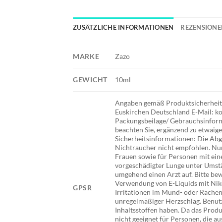
ZUSÄTZLICHE INFORMATIONEN
REZENSIONEN
MARKE
Zazo
GEWICHT
10ml
Angaben gemäß Produktsicherheits
Euskirchen Deutschland E-Mail: ko
Packungsbeilage/ Gebrauchsinforma
beachten Sie, ergänzend zu etwai
Sicherheitsinformationen: Die Abg
Nichtraucher nicht empfohlen. Nur
Frauen sowie für Personen mit ein
vorgeschädigter Lunge unter Umstä
umgehend einen Arzt auf. Bitte be
Verwendung von E-Liquids mit Nik
GPSR
Irritationen im Mund- oder Rache
unregelmäßiger Herzschlag. Benutze
Inhaltsstoffen haben. Da das Produ
nicht geeignet für Personen, die au