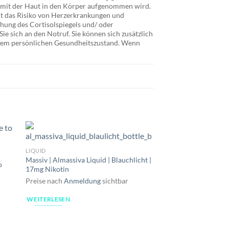
t mit der Haut in den Körper aufgenommen wird.
t das Risiko von Herzerkrankungen und
hung des Cortisolspiegels und/ oder
e sich an den Notruf. Sie können sich zusätzlich
Ihrem persönlichen Gesundheitszustand. Wenn
LIQUID
LIQUID
Massiv | Almassiva Liquid | Blauchlicht |
Massiv | Almassiva Liq
o
17mg Nikotin
10mg Nikotin
Preise nach
Anmeldung
sichtbar
Preise nach
Anmeldu
WEITERLESEN
WEITERLESEN