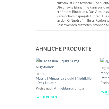
Nikotin ist eine toxische und suc
Die direkte Einnahme kann zur da
erhöhtem Blutdruck. Das Atmungssy
Katelochaminspiegels führen. Die d
an den Giftnotruf in Ihrer Region
Beschwerden auftreten, stoppen Si
ÄHNLICHE PRODUKTE
LIQUI
Maryl
LIQUID
Lemo
Massiv | Almassiva Liquid | Nightkiller |
10mg Nikotin
Preis
Preise nach
Anmeldung
sichtbar
WEIT
WEITERLESEN