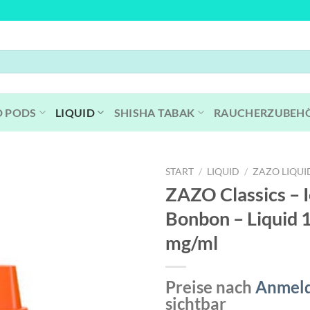
D PODS
LIQUID
SHISHA TABAK
RAUCHERZUBEH
START
/
LIQUID
/
ZAZO LIQUI
ZAZO Classics – 
Bonbon – Liquid 
mg/ml
Preise nach
Anmel
sichtbar