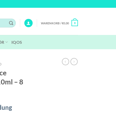
WARENKORB /
€
0,00
0
ÖR
IQOS
D
Ice
10ml – 8
dung