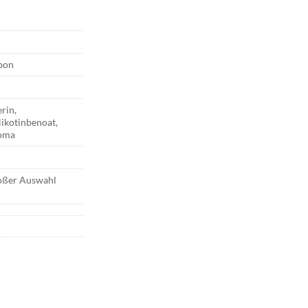
bon
erin,
Nikotinbenoat,
roma
roßer Auswahl