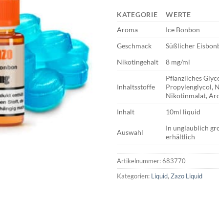
KATEGORIE
WERTE
Aroma
Ice Bonbon
Geschmack
Süßlicher Eisbon
Nikotingehalt
8 mg/ml
Pflanzliches Glyc
Inhaltsstoffe
Propylenglycol, 
Nikotinmalat, A
Inhalt
10ml liquid
In unglaublich g
Auswahl
erhältlich
Artikelnummer:
683770
Kategorien:
Liquid
,
Zazo Liquid