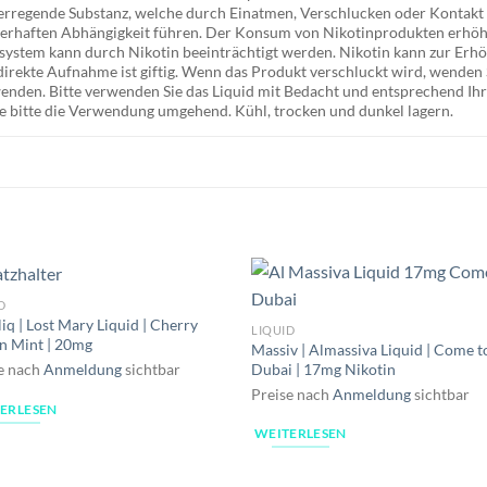
hterregende Substanz, welche durch Einatmen, Verschlucken oder Kontak
uerhaften Abhängigkeit führen. Der Konsum von Nikotinprodukten erhöh
stem kann durch Nikotin beeinträchtigt werden. Nikotin kann zur Erhö
irekte Aufnahme ist giftig. Wenn das Produkt verschluckt wird, wenden Si
 wenden. Bitte verwenden Sie das Liquid mit Bedacht und entsprechend 
e bitte die Verwendung umgehend. Kühl, trocken und dunkel lagern.
D
iq | Lost Mary Liquid | Cherry
LIQUID
n Mint | 20mg
Massiv | Almassiva Liquid | Come t
Dubai | 17mg Nikotin
e nach
Anmeldung
sichtbar
Preise nach
Anmeldung
sichtbar
ERLESEN
WEITERLESEN