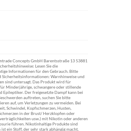
r Intrade Concepts GmbH Barentsstraße 13 53881
cherheitshinweise: Lesen Sie die
tige Informationen für den Gebrauch. Bitte
d Sicherheitsinformationen: Warnhinweise und
n sind untersagt. Das Produkt wird für
für Minderjährige, schwangere oder stillende
 Epileptiker. Der freigesetzte Dampf kann bei
eschwerden auftreten, suchen Sie bitte
ieren auf, um Verletzungen zu vermeiden. Bei
it, Schwindel, Kopfschmerzen, Husten,
chmerzen in der Brust/ Herzklopfen oder
verträglichkeiten usw.) mit Nikotin oder anderen
osurie führen. Nikotinhaltige Produkte sind
st ein Stoff, der sehr stark abhängig macht.