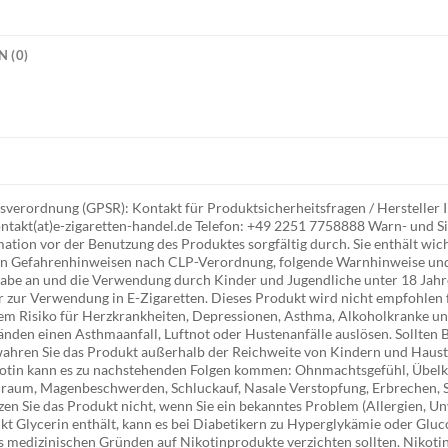
 (0)
verordnung (GPSR): Kontakt für Produktsicherheitsfragen / Herstelle
ntakt(at)e-zigaretten-handel.de Telefon: +49 2251 7758888 Warn- und Si
tion vor der Benutzung des Produktes sorgfältig durch. Sie enthält wich
gen Gefahrenhinweisen nach CLP-Verordnung, folgende Warnhinweise un
abe an und die Verwendung durch Kinder und Jugendliche unter 18 Jahre
 zur Verwendung in E-Zigaretten. Dieses Produkt wird nicht empfohlen 
em Risiko für Herzkrankheiten, Depressionen, Asthma, Alkoholkranke und
nden einen Asthmaanfall, Luftnot oder Hustenanfälle auslösen. Sollten B
wahren Sie das Produkt außerhalb der Reichweite von Kindern und Haust
otin kann es zu nachstehenden Folgen kommen: Ohnmachtsgefühl, Übelke
nraum, Magenbeschwerden, Schluckauf, Nasale Verstopfung, Erbrechen, S
n Sie das Produkt nicht, wenn Sie ein bekanntes Problem (Allergien, Un
kt Glycerin enthält, kann es bei Diabetikern zu Hyperglykämie oder Gluc
s medizinischen Gründen auf Nikotinprodukte verzichten sollten. Nikotin i