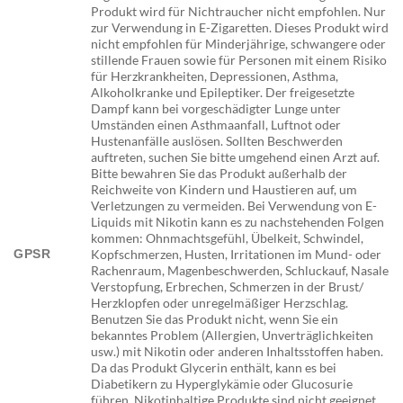
Produkt wird für Nichtraucher nicht empfohlen. Nur
zur Verwendung in E-Zigaretten. Dieses Produkt wird
nicht empfohlen für Minderjährige, schwangere oder
stillende Frauen sowie für Personen mit einem Risiko
für Herzkrankheiten, Depressionen, Asthma,
Alkoholkranke und Epileptiker. Der freigesetzte
Dampf kann bei vorgeschädigter Lunge unter
Umständen einen Asthmaanfall, Luftnot oder
Hustenanfälle auslösen. Sollten Beschwerden
auftreten, suchen Sie bitte umgehend einen Arzt auf.
Bitte bewahren Sie das Produkt außerhalb der
Reichweite von Kindern und Haustieren auf, um
Verletzungen zu vermeiden. Bei Verwendung von E-
Liquids mit Nikotin kann es zu nachstehenden Folgen
kommen: Ohnmachtsgefühl, Übelkeit, Schwindel,
GPSR
Kopfschmerzen, Husten, Irritationen im Mund- oder
Rachenraum, Magenbeschwerden, Schluckauf, Nasale
Verstopfung, Erbrechen, Schmerzen in der Brust/
Herzklopfen oder unregelmäßiger Herzschlag.
Benutzen Sie das Produkt nicht, wenn Sie ein
bekanntes Problem (Allergien, Unverträglichkeiten
usw.) mit Nikotin oder anderen Inhaltsstoffen haben.
Da das Produkt Glycerin enthält, kann es bei
Diabetikern zu Hyperglykämie oder Glucosurie
führen. Nikotinhaltige Produkte sind nicht geeignet