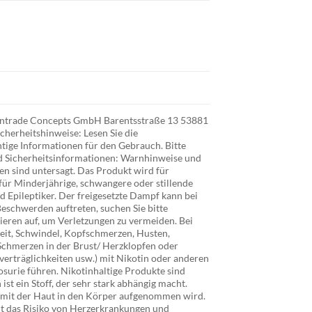
r Intrade Concepts GmbH Barentsstraße 13 53881
cherheitshinweise: Lesen Sie die
tige Informationen für den Gebrauch. Bitte
d Sicherheitsinformationen: Warnhinweise und
n sind untersagt. Das Produkt wird für
für Minderjährige, schwangere oder stillende
 Epileptiker. Der freigesetzte Dampf kann bei
eschwerden auftreten, suchen Sie bitte
ieren auf, um Verletzungen zu vermeiden. Bei
it, Schwindel, Kopfschmerzen, Husten,
chmerzen in der Brust/ Herzklopfen oder
verträglichkeiten usw.) mit Nikotin oder anderen
osurie führen. Nikotinhaltige Produkte sind
st ein Stoff, der sehr stark abhängig macht.
t mit der Haut in den Körper aufgenommen wird.
t das Risiko von Herzerkrankungen und