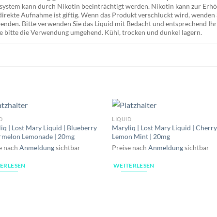
stem kann durch Nikotin beeinträchtigt werden. Nikotin kann zur Erhö
irekte Aufnahme ist giftig. Wenn das Produkt verschluckt wird, wenden Si
 wenden. Bitte verwenden Sie das Liquid mit Bedacht und entsprechend 
e bitte die Verwendung umgehend. Kühl, trocken und dunkel lagern.
D
LIQUID
iq | Lost Mary Liquid | Blueberry
Maryliq | Lost Mary Liquid | Cherr
rmelon Lemonade | 20mg
Lemon Mint | 20mg
e nach
Anmeldung
sichtbar
Preise nach
Anmeldung
sichtbar
ERLESEN
WEITERLESEN