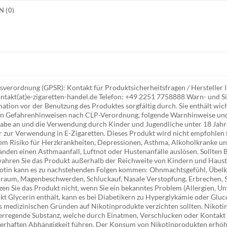
 (0)
verordnung (GPSR): Kontakt für Produktsicherheitsfragen / Herstelle
ntakt(at)e-zigaretten-handel.de Telefon: +49 2251 7758888 Warn- und Si
tion vor der Benutzung des Produktes sorgfältig durch. Sie enthält wich
gen Gefahrenhinweisen nach CLP-Verordnung, folgende Warnhinweise un
abe an und die Verwendung durch Kinder und Jugendliche unter 18 Jahre
 zur Verwendung in E-Zigaretten. Dieses Produkt wird nicht empfohlen 
em Risiko für Herzkrankheiten, Depressionen, Asthma, Alkoholkranke und
nden einen Asthmaanfall, Luftnot oder Hustenanfälle auslösen. Sollten B
wahren Sie das Produkt außerhalb der Reichweite von Kindern und Haust
otin kann es zu nachstehenden Folgen kommen: Ohnmachtsgefühl, Übelke
nraum, Magenbeschwerden, Schluckauf, Nasale Verstopfung, Erbrechen, S
n Sie das Produkt nicht, wenn Sie ein bekanntes Problem (Allergien, Un
kt Glycerin enthält, kann es bei Diabetikern zu Hyperglykämie oder Gluc
s medizinischen Gründen auf Nikotinprodukte verzichten sollten. Nikotin i
hterregende Substanz, welche durch Einatmen, Verschlucken oder Kontak
uerhaften Abhängigkeit führen. Der Konsum von Nikotinprodukten erhöh