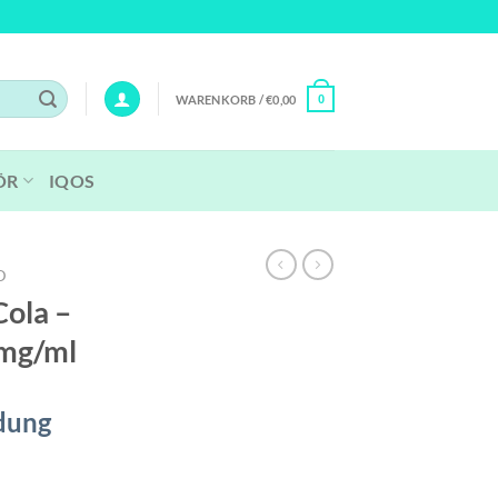
WARENKORB /
€
0,00
0
ÖR
IQOS
D
Cola –
 mg/ml
dung