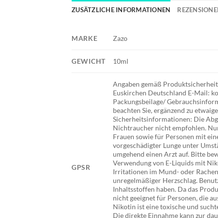
ZUSÄTZLICHE INFORMATIONEN
REZENSIONEN
MARKE
Zazo
GEWICHT
10ml
Angaben gemäß Produktsicherheits
Euskirchen Deutschland E-Mail: ko
Packungsbeilage/ Gebrauchsinforma
beachten Sie, ergänzend zu etwai
Sicherheitsinformationen: Die Abg
Nichtraucher nicht empfohlen. Nur
Frauen sowie für Personen mit ein
vorgeschädigter Lunge unter Umstä
umgehend einen Arzt auf. Bitte be
Verwendung von E-Liquids mit Nik
GPSR
Irritationen im Mund- oder Rache
unregelmäßiger Herzschlag. Benutze
Inhaltsstoffen haben. Da das Produ
nicht geeignet für Personen, die au
Nikotin ist eine toxische und suc
Die direkte Einnahme kann zur da