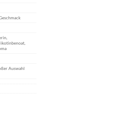
a Geschmack
erin,
Nikotinbenoat,
roma
roßer Auswahl