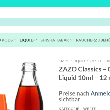
D PODS
LIQUID
SHISHA TABAK
RAUCHERZUBEH
START
/
LIQUID
/
ZAZO LIQUI
ZAZO Classics – 
Liquid 10ml – 12
Preise nach
Anmel
sichtbar
KATEGORIE
WERTE