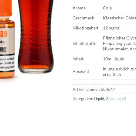
Aroma
Cola
Geschmack
Klassischer Col
Nikotingehalt
12 mg/ml
Pflanzliches Glyc
Inhaltsstoffe
Propylenglycol, 
Nikotinmalat, A
Inhalt
10ml liquid
In unglaublich g
Auswahl
erhältlich
Artikelnummer:
683647
Kategorien:
Liquid
,
Zazo Liquid