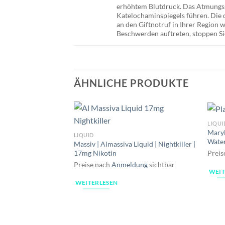
erhöhtem Blutdruck. Das Atmungssy
Katelochaminspiegels führen. Die d
an den Giftnotruf in Ihrer Region
Beschwerden auftreten, stoppen Si
ÄHNLICHE PRODUKTE
LIQUI
Maryl
LIQUID
Wate
Massiv | Almassiva Liquid | Nightkiller |
17mg Nikotin
Preis
Preise nach
Anmeldung
sichtbar
WEIT
WEITERLESEN