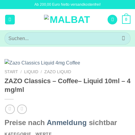
Zum
Ab 200,00 Euro Netto versandkostenfrei!
Inhalt
springen
0
Suchen
nach:
START
/
LIQUID
/
ZAZO LIQUID
ZAZO Classics – Coffee– Liquid 10ml – 4
mg/ml
Preise nach
Anmeldung
sichtbar
KATEGORIE
WERTE