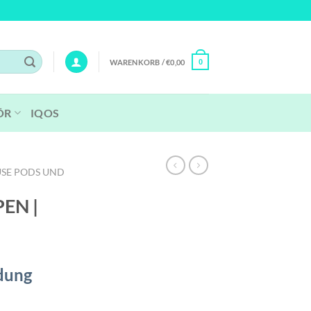
WARENKORB /
€
0,00
0
ÖR
IQOS
SE PODS UND
PEN |
dung