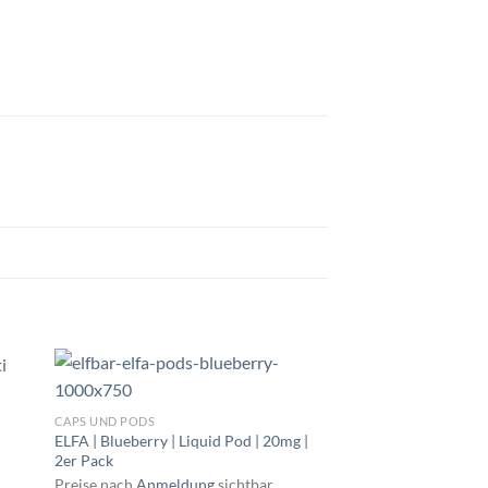
CAPS UND PODS
ELFA | Blueberry | Liquid Pod | 20mg |
2er Pack
Preise nach
Anmeldung
sichtbar