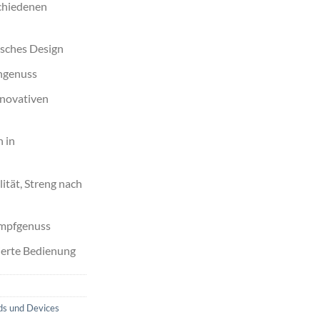
schiedenen
sches Design
chgenuss
nnovativen
 in
ität, Streng nach
ampfgenuss
ierte Bedienung
ds und Devices