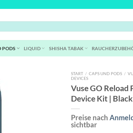
D PODS
LIQUID
SHISHA TABAK
RAUCHERZUBEH
START
/
CAPS UND PODS
/
VU
DEVICES
Vuse GO Reload 
Device Kit | Black
Preise nach
Anmel
sichtbar