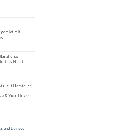
 gemixt mit
hol
flanzliches
toffe & Nikotin
t (Laut Hersteller)
ce & Vuse Device
ds und Devices