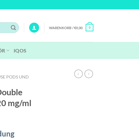
WARENKORB /
€
0,00
0
ÖR
IQOS
SE PODS UND
Double
 20 mg/ml
dung