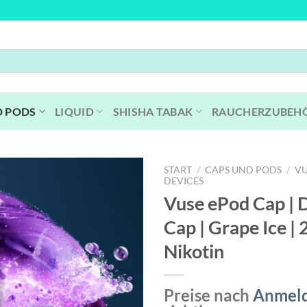
D PODS
LIQUID
SHISHA TABAK
RAUCHERZUBEH
START
/
CAPS UND PODS
/
VU
DEVICES
Vuse ePod Cap | 
Cap | Grape Ice |
Nikotin
Preise nach
Anmel