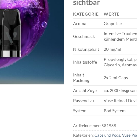
sichtbar
KATEGORIE
WERTE
Aroma
Grape Ice
Intensive Trauben
Geschmack
kühlendem Ment
Nikotingehalt
20 mg/ml
Propylenglykol, p
Inhaltsstoffe
Glycerin, Aromas
Inhalt
2x 2 ml Caps
Packung
Anzahl Züge
ca. 2000 Insgesam
Passend zu
Vuse Reload Devi
System
Pod System
Artikelnummer:
581988
Kategorien:
Caps und Pods
,
Vuse Po