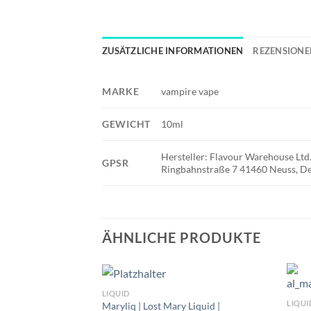
ZUSÄTZLICHE INFORMATIONEN
REZENSIONEN
MARKE
vampire vape
GEWICHT
10ml
Hersteller: Flavour Warehouse L
GPSR
Ringbahnstraße 7 41460 Neuss, De
ÄHNLICHE PRODUKTE
LIQUID
LIQUI
Maryliq | Lost Mary Liquid |