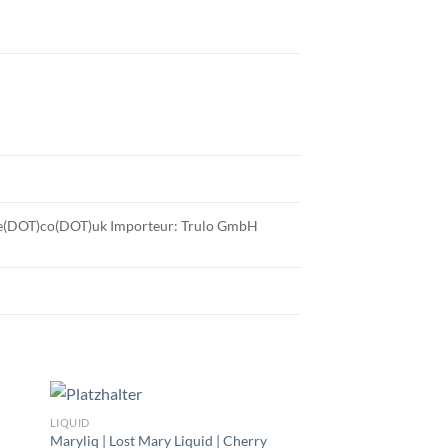
use(DOT)co(DOT)uk Importeur: Trulo GmbH
LIQUID
Maryliq | Lost Mary Liquid | Cherry