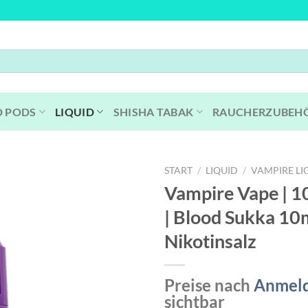
D PODS
LIQUID
SHISHA TABAK
RAUCHERZUBEH
START
/
LIQUID
/
VAMPIRE LI
Vampire Vape | 1
| Blood Sukka 10
Nikotinsalz
Preise nach
Anmel
sichtbar