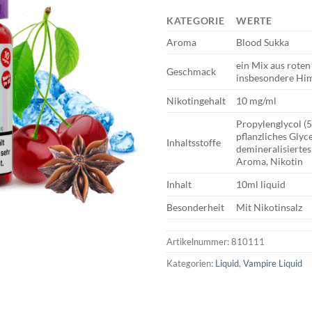
KATEGORIE
WERTE
Aroma
Blood Sukka
ein Mix aus roten
Geschmack
insbesondere Hi
Nikotingehalt
10 mg/ml
Propylenglycol (
pflanzliches Glyc
Inhaltsstoffe
demineralisiertes
Aroma, Nikotin
Inhalt
10ml liquid
Besonderheit
Mit Nikotinsalz
Artikelnummer:
810111
Kategorien:
Liquid
,
Vampire Liquid