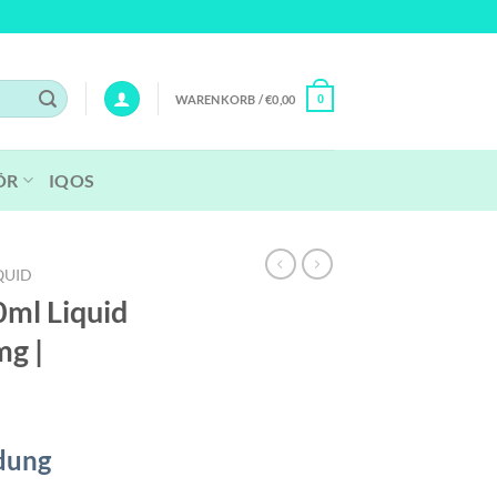
WARENKORB /
€
0,00
0
ÖR
IQOS
QUID
0ml Liquid
mg |
dung