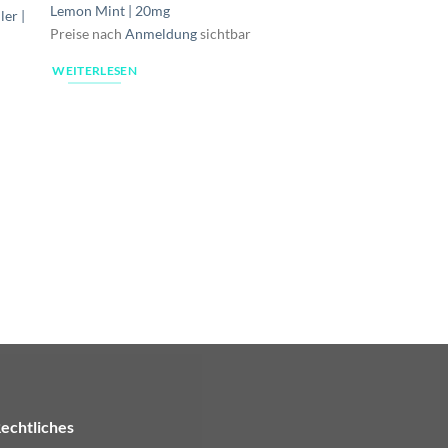
Lemon Mint | 20mg
ler |
Preise nach
Anmeldung
sichtbar
WEITERLESEN
LIQUID
Massiv | Almassiva L
Dubai | 17mg Nikoti
Preise nach
Anmeldu
WEITERLESEN
echtliches