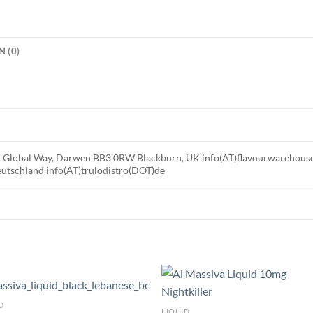
 (0)
td. Global Way, Darwen BB3 0RW Blackburn, UK info(AT)flavourwareho
utschland info(AT)trulodistro(DOT)de
D
LIQUID