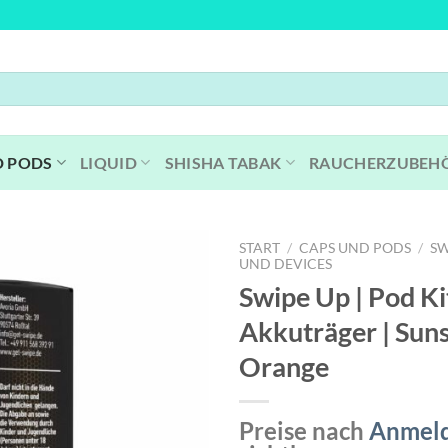
D PODS
LIQUID
SHISHA TABAK
RAUCHERZUBEH
START
/
CAPS UND PODS
/
SW
UND DEVICES
Swipe Up | Pod Kit
Akkuträger | Sun
Orange
Preise nach
Anmel