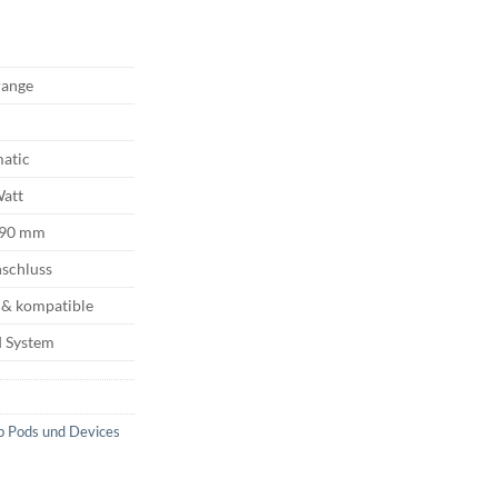
range
atic
Watt
x 90 mm
schluss
 & kompatible
 System
p Pods und Devices