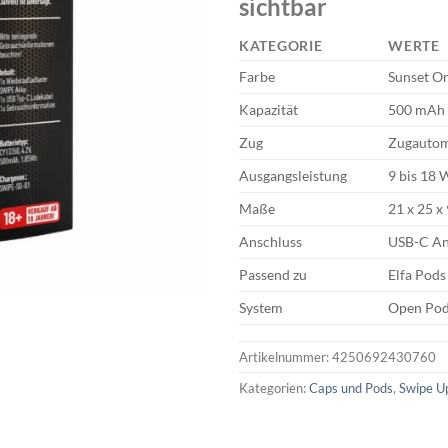
sichtbar
KATEGORIE
WERTE
Farbe
Sunset O
Kapazität
500 mAh
Zug
Zugautom
Ausgangsleistung
9 bis 18 
Maße
21 x 25 
Anschluss
USB-C An
Passend zu
Elfa Pods
System
Open Pod
Artikelnummer:
4250692430760
Kategorien:
Caps und Pods
,
Swipe U