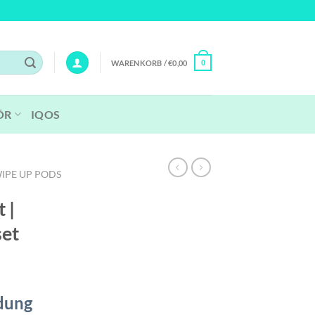
WARENKORB /
€
0,00
0
ÖR
IQOS
IPE UP PODS
 |
set
dung