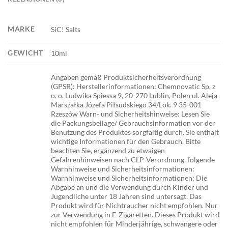
MARKE
SiC! Salts
GEWICHT
10ml
Angaben gemäß Produktsicherheitsverordnung
(GPSR): Herstellerinformationen: Chemnovatic Sp. z
o. o. Ludwika Spiessa 9, 20-270 Lublin, Polen ul. Aleja
Marszałka Józefa Piłsudskiego 34/Lok. 9 35-001
Rzeszów Warn- und Sicherheitshinweise: Lesen Sie
die Packungsbeilage/ Gebrauchsinformation vor der
Benutzung des Produktes sorgfältig durch. Sie enthält
wichtige Informationen für den Gebrauch. Bitte
beachten Sie, ergänzend zu etwaigen
Gefahrenhinweisen nach CLP-Verordnung, folgende
Warnhinweise und Sicherheitsinformationen:
Warnhinweise und Sicherheitsinformationen: Die
Abgabe an und die Verwendung durch Kinder und
Jugendliche unter 18 Jahren sind untersagt. Das
Produkt wird für Nichtraucher nicht empfohlen. Nur
zur Verwendung in E-Zigaretten. Dieses Produkt wird
nicht empfohlen für Minderjährige, schwangere oder