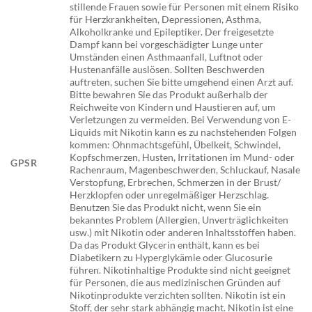
stillende Frauen sowie für Personen mit einem Risiko
für Herzkrankheiten, Depressionen, Asthma,
Alkoholkranke und Epileptiker. Der freigesetzte
Dampf kann bei vorgeschädigter Lunge unter
Umständen einen Asthmaanfall, Luftnot oder
Hustenanfälle auslösen. Sollten Beschwerden
auftreten, suchen Sie bitte umgehend einen Arzt auf.
Bitte bewahren Sie das Produkt außerhalb der
Reichweite von Kindern und Haustieren auf, um
Verletzungen zu vermeiden. Bei Verwendung von E-
Liquids mit Nikotin kann es zu nachstehenden Folgen
kommen: Ohnmachtsgefühl, Übelkeit, Schwindel,
Kopfschmerzen, Husten, Irritationen im Mund- oder
GPSR
Rachenraum, Magenbeschwerden, Schluckauf, Nasale
Verstopfung, Erbrechen, Schmerzen in der Brust/
Herzklopfen oder unregelmäßiger Herzschlag.
Benutzen Sie das Produkt nicht, wenn Sie ein
bekanntes Problem (Allergien, Unverträglichkeiten
usw.) mit Nikotin oder anderen Inhaltsstoffen haben.
Da das Produkt Glycerin enthält, kann es bei
Diabetikern zu Hyperglykämie oder Glucosurie
führen. Nikotinhaltige Produkte sind nicht geeignet
für Personen, die aus medizinischen Gründen auf
Nikotinprodukte verzichten sollten. Nikotin ist ein
Stoff, der sehr stark abhängig macht. Nikotin ist eine