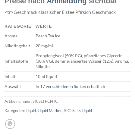
Preise nach
Anmeldung
sichtbar
<tr>GeschmackKlassischer Eistee Pfirsich Geschmack
KATEGORIE
WERTE
Aroma
Peach Tea Ice
Nikotingehalt
20 mg/ml
Propylenglycol (50% PG), pflanzliches Glycerin
Inhaltsstoffe
(38% VG), demineralisiertes Wasser (12%), Aroma,
Nikotin
Inhalt
10ml liquid
Auswahl
In 17 verschiedenen Sorten erhältlich
Artikelnummer:
SICSLTPCHTC
Kategorien:
Liquid
,
Liquid Marken
,
SIC! Salts Liquid