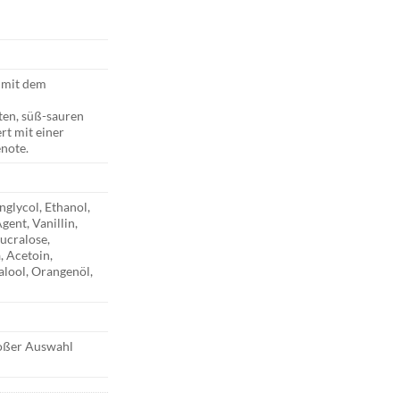
d mit dem
ten, süß-sauren
rt mit einer
enote.
nglycol, Ethanol,
gent, Vanillin,
ucralose,
, Acetoin,
alool, Orangenöl,
roßer Auswahl