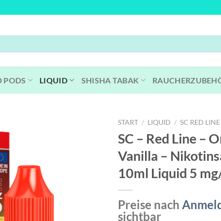
D PODS
LIQUID
SHISHA TABAK
RAUCHERZUBEH
START
/
LIQUID
/
SC RED LINE
SC – Red Line – 
Vanilla – Nikotins
10ml Liquid 5 mg
Preise nach
Anmel
sichtbar