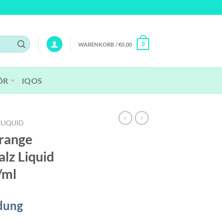
WARENKORB /
€
0,00
0
ÖR
IQOS
 LIQUID
Orange
alz Liquid
/ml
dung