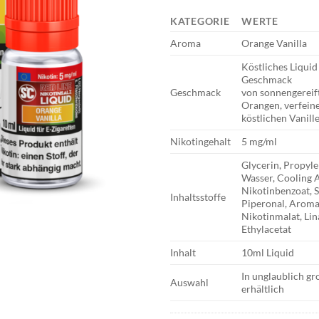
KATEGORIE
WERTE
Aroma
Orange Vanilla
Köstliches Liqui
Geschmack
Geschmack
von sonnengereif
Orangen, verfeine
köstlichen Vanill
Nikotingehalt
5 mg/ml
Glycerin, Propyle
Wasser, Cooling A
Nikotinbenzoat, S
Inhaltsstoffe
Piperonal, Aroma
Nikotinmalat, Lin
Ethylacetat
Inhalt
10ml Liquid
In unglaublich g
Auswahl
erhältlich