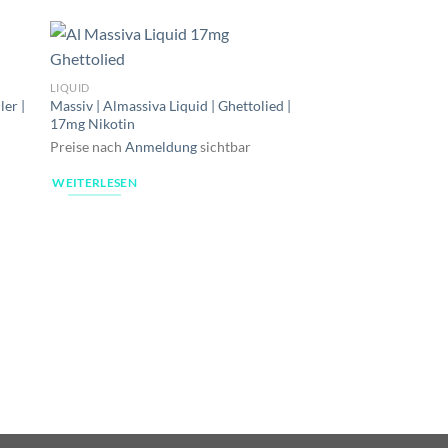
LIQUID
ler |
Massiv | Almassiva Liquid | Ghettolied |
17mg Nikotin
Preise nach
Anmeldung
sichtbar
WEITERLESEN
LIQUID
Massiv | Almassiva L
Mond | 17mg Nikotin
Preise nach
Anmeldu
WEITERLESEN