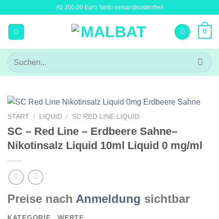
Zum
Ab 200,00 Euro Netto versandkostenfrei!
Inhalt
springen
0
Suchen
nach:
START
/
LIQUID
/
SC RED LINE LIQUID
SC – Red Line – Erdbeere Sahne–
Nikotinsalz Liquid 10ml Liquid 0 mg/ml
Preise nach
Anmeldung
sichtbar
KATEGORIE
WERTE