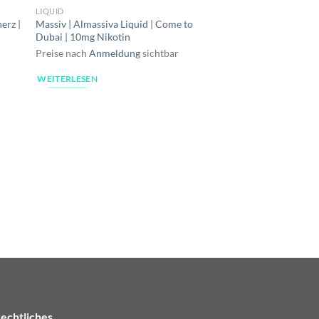
LIQUID
erz |
Massiv | Almassiva Liquid | Come to
Dubai | 10mg Nikotin
Preise nach
Anmeldung
sichtbar
WEITERLESEN
LIQUID
Massiv | Almassiva Li
17mg Nikotin
Preise nach
Anmeldu
WEITERLESEN
echtliches