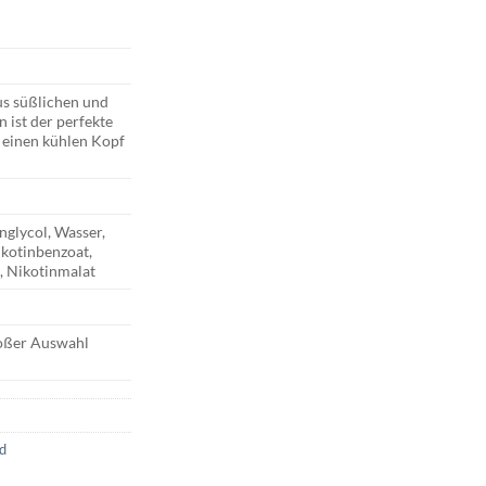
us süßlichen und
 ist der perfekte
 einen kühlen Kopf
nglycol, Wasser,
ikotinbenzoat,
, Nikotinmalat
roßer Auswahl
id