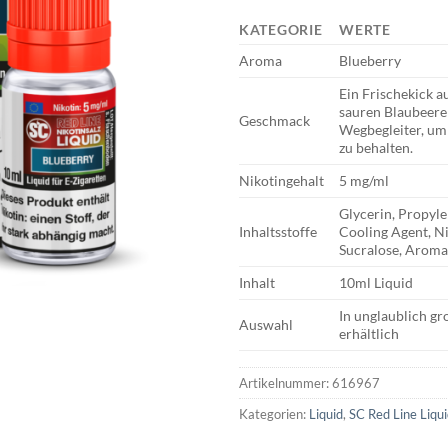
KATEGORIE
WERTE
Aroma
Blueberry
Ein Frischekick a
sauren Blaubeeren
Geschmack
Wegbegleiter, um
zu behalten.
Nikotingehalt
5 mg/ml
Glycerin, Propyle
Inhaltsstoffe
Cooling Agent, N
Sucralose, Aroma
Inhalt
10ml Liquid
In unglaublich g
Auswahl
erhältlich
Artikelnummer:
616967
Kategorien:
Liquid
,
SC Red Line Liqu