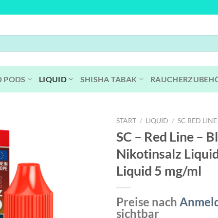
D PODS
LIQUID
SHISHA TABAK
RAUCHERZUBEH
START
/
LIQUID
/
SC RED LINE
SC – Red Line – B
Nikotinsalz Liqui
Liquid 5 mg/ml
Preise nach
Anmel
sichtbar