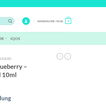
WARENKORB /
€
0,00
0
ÖR
IQOS
 LIQUID
lueberry –
d 10ml
dung