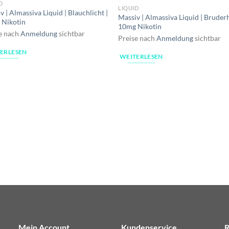
D
LIQUID
v | Almassiva Liquid | Blauchlicht |
Massiv | Almassiva Liquid | Bruderh
 Nikotin
10mg Nikotin
e nach
Anmeldung
sichtbar
Preise nach
Anmeldung
sichtbar
ERLESEN
WEITERLESEN
Mein Account
Kundenservice
R