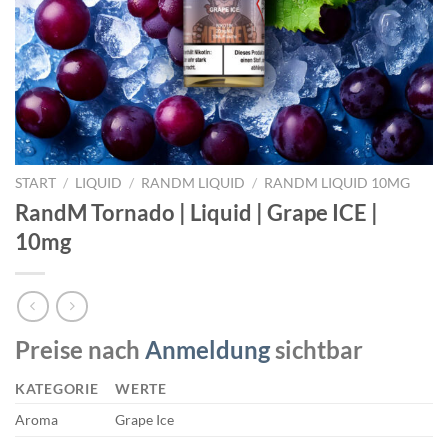
START
/
LIQUID
/
RANDM LIQUID
/
RANDM LIQUID 10MG
RandM Tornado | Liquid | Grape ICE |
10mg
Preise nach
Anmeldung
sichtbar
KATEGORIE
WERTE
Aroma
Grape Ice