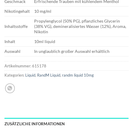
Geschmack
Erfrischende Trauben mit kühlendem Menthol
Nikotingehalt
10 mg/ml
Propylenglycol (50% PG), pflanzliches Glycerin
Inhaltsstoffe
(38% VG), demineralisiertes Wasser (12%), Aroma,
Nikotin
Inhalt
10ml liquid
Auswahl
In unglaublich großer Auswahl erhältlich
Artikelnummer:
615178
Kategorien:
Liquid
,
RandM Liquid
,
randm liquid 10mg
ZUSÄTZLICHE INFORMATIONEN