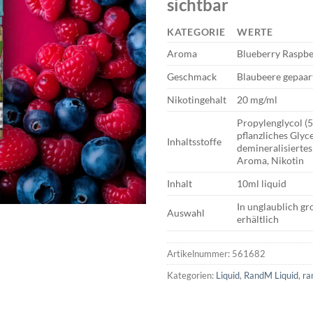
sichtbar
KATEGORIE
WERTE
Aroma
Blueberry Raspbe
Geschmack
Blaubeere gepaar
Nikotingehalt
20 mg/ml
Propylenglycol (
pflanzliches Glyc
Inhaltsstoffe
demineralisiertes
Aroma, Nikotin
Inhalt
10ml liquid
In unglaublich g
Auswahl
erhältlich
Artikelnummer:
561682
Kategorien:
Liquid
,
RandM Liquid
,
ra