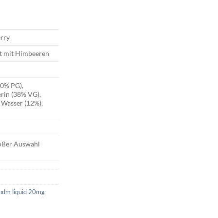
rry
t mit Himbeeren
50% PG),
erin (38% VG),
 Wasser (12%),
roßer Auswahl
ndm liquid 20mg