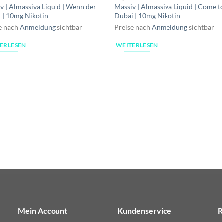
v | Almassiva Liquid | Wenn der
Massiv | Almassiva Liquid | Come t
| 10mg Nikotin
Dubai | 10mg Nikotin
e nach
Anmeldung
sichtbar
Preise nach
Anmeldung
sichtbar
ERLESEN
WEITERLESEN
Mein Account
Kundenservice
R