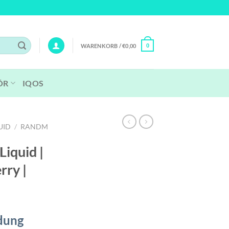
WARENKORB /
€
0,00
0
ÖR
IQOS
UID
/
RANDM
iquid |
rry |
dung