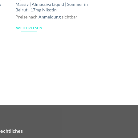
o
Massiv | Almassiva Liquid | Sommer in
Beirut | 17mg Nikotin
Preise nach
Anmeldung
sichtbar
WEITERLESEN
LIQUID
Massiv | Almassiva L
Mond | 17mg Nikotin
Preise nach
Anmeldu
WEITERLESEN
echtliches