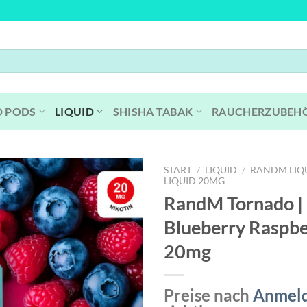
D PODS
LIQUID
SHISHA TABAK
RAUCHERZUBEH
START
/
LIQUID
/
RANDM LIQ
LIQUID 20MG
RandM Tornado | L
Blueberry Raspbe
20mg
Preise nach
Anmel