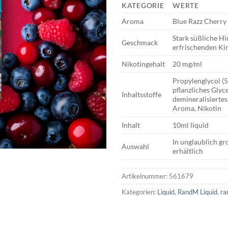
KATEGORIE
WERTE
Aroma
Blue Razz Cherry
Stark süßliche H
Geschmack
erfrischenden Ki
Nikotingehalt
20 mg/ml
Propylenglycol (
pflanzliches Glyc
Inhaltsstoffe
demineralisiertes
Aroma, Nikotin
Inhalt
10ml liquid
In unglaublich g
Auswahl
erhältlich
Artikelnummer:
561679
Kategorien:
Liquid
,
RandM Liquid
,
ra