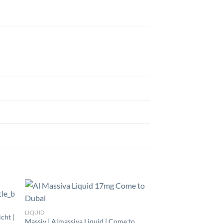
LIQUID
cht |
Massiv | Almassiva Liquid | Come to