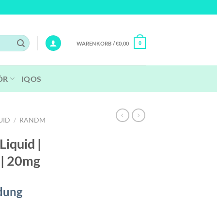
WARENKORB /
€
0,00
0
ÖR
IQOS
UID
/
RANDM
iquid |
 | 20mg
dung