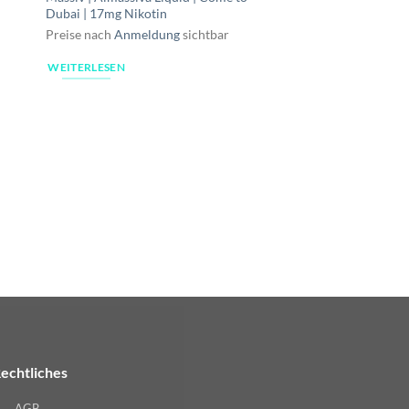
Dubai | 17mg Nikotin
Preise nach
Anmeldung
sichtbar
WEITERLESEN
LIQUID
Maryliq | Lost Mary L
Blackcurrant Apple 
Preise nach
Anmeldu
WEITERLESEN
echtliches
AGB