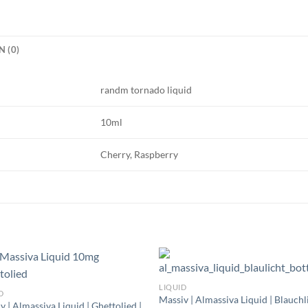
 (0)
randm tornado liquid
10ml
Cherry, Raspberry
LIQUID
D
Massiv | Almassiva Liquid | Blauchli
v | Almassiva Liquid | Ghettolied |