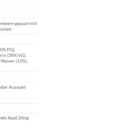
imbeere gepaart mit
rschen
50% PG),
erin (38% VG),
 Wasser (12%),
roßer Auswahl
ndm liquid 20mg