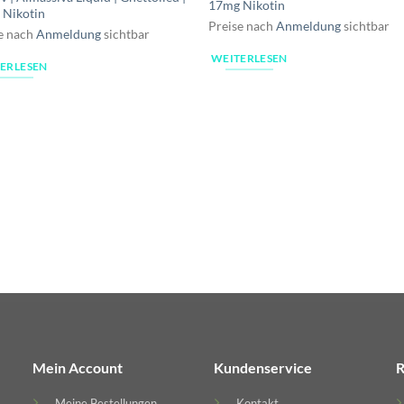
17mg Nikotin
 Nikotin
Preise nach
Anmeldung
sichtbar
e nach
Anmeldung
sichtbar
WEITERLESEN
ERLESEN
Mein Account
Kundenservice
R
Meine Bestellungen
Kontakt