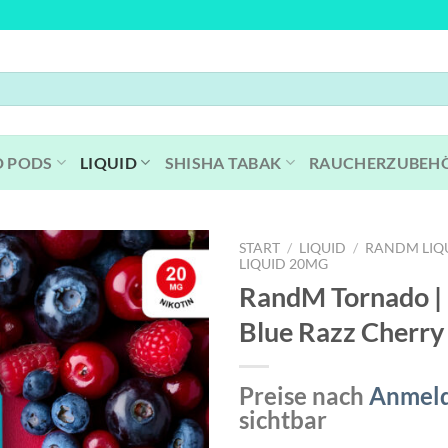
D PODS
LIQUID
SHISHA TABAK
RAUCHERZUBEH
START
/
LIQUID
/
RANDM LIQ
LIQUID 20MG
RandM Tornado | L
Blue Razz Cherry
Preise nach
Anmel
sichtbar