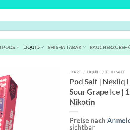
D PODS
LIQUID
SHISHA TABAK
RAUCHERZUBEH
START
/
LIQUID
/
POD SALT
Pod Salt | Nexliq L
Sour Grape Ice |
Nikotin
Preise nach
Anmel
sichtbar