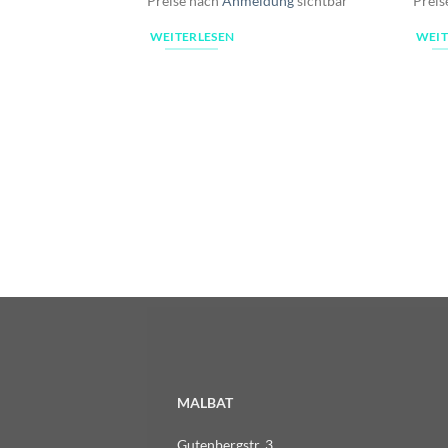
Preise nach
Anmeldung
sichtbar
Preis
WEITERLESEN
WEIT
MALBAT
Gutenbergstr. 3