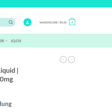
WARENKORB /
€
0,00
0
ÖR
IQOS
iquid |
 10mg
dung