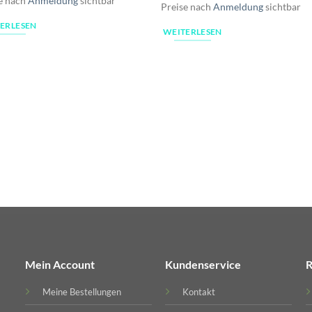
e nach
Anmeldung
sichtbar
Preise nach
Anmeldung
sichtbar
ERLESEN
WEITERLESEN
Mein Account
Kundenservice
R
Meine Bestellungen
Kontakt