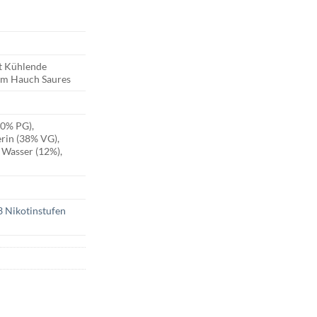
t Kühlende
em Hauch Saures
50% PG),
erin (38% VG),
 Wasser (12%),
3 Nikotinstufen