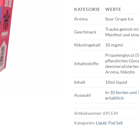
KATEGORIE
WERTE
Aroma
Sour Grape Ice
Traube gemixt mi
Geschmack
Menthol und ein
Nikotingehalt
10 mg/ml
Propylenglycol (
pflanzliches Glyc
Inhaltsstoffe
demineralisiertes
Aroma, Nikotin
Inhalt
10ml liquid
In 10 Sorten und 
Auswahl
erhältlich
Artikelnummer:
695134
Kategorien:
Liquid
,
Pod Salt