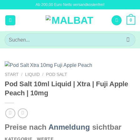
Zum
Ab 200,00 Euro Netto versandkostenfrei!
Inhalt
springen
0
Suchen
nach:
START
/
LIQUID
/
POD SALT
Pod Salt 10ml Liquid | Xtra | Fuji Apple
Peach | 10mg
Preise nach
Anmeldung
sichtbar
KATEGORIE
WERTE