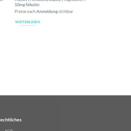
10mg Nikotin
Preise nach
Anmeldung
sichtbar
WEITERLESEN
LIQUID
Maryliq | Lost Mary L
Blackcurrant Apple 
Preise nach
Anmeldu
WEITERLESEN
echtliches
AGB