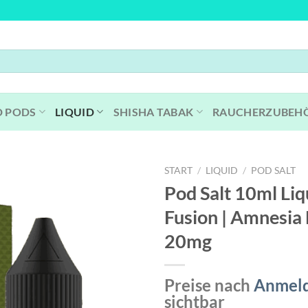
D PODS
LIQUID
SHISHA TABAK
RAUCHERZUBEH
START
/
LIQUID
/
POD SALT
Pod Salt 10ml Liqu
Fusion | Amnesia
20mg
Preise nach
Anmel
sichtbar