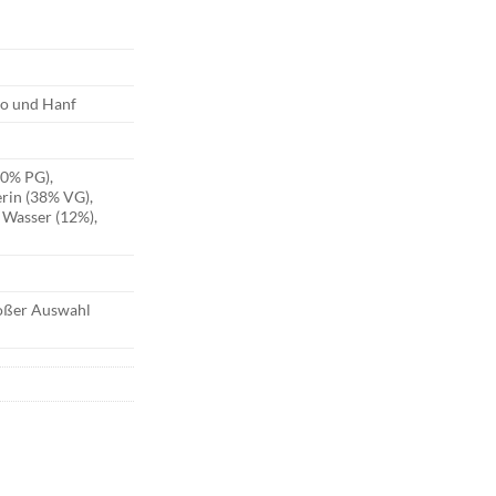
go und Hanf
50% PG),
erin (38% VG),
 Wasser (12%),
roßer Auswahl