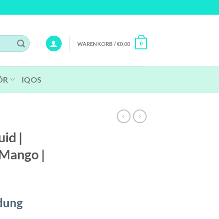
WARENKORB /
€
0,00
0
ÖR
IQOS
id |
 Mango |
dung