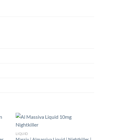
LIQUID
er
Massiv | Almassiva Liquid | Nightkiller |