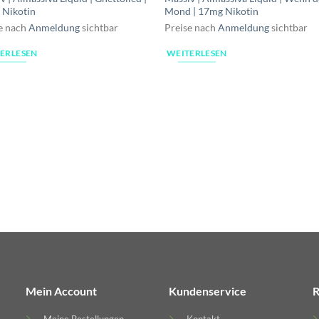
 Nikotin
Mond | 17mg Nikotin
e nach
Anmeldung
sichtbar
Preise nach
Anmeldung
sichtbar
ERLESEN
WEITERLESEN
Mein Account
Kundenservice
R
Meine Bestellungen
Kontakt