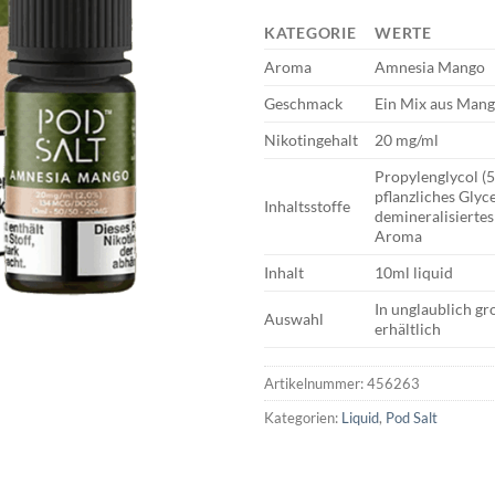
KATEGORIE
WERTE
Aroma
Amnesia Mango
Geschmack
Ein Mix aus Man
Nikotingehalt
20 mg/ml
Propylenglycol (
pflanzliches Glyc
Inhaltsstoffe
demineralisiertes
Aroma
Inhalt
10ml liquid
In unglaublich g
Auswahl
erhältlich
Artikelnummer:
456263
Kategorien:
Liquid
,
Pod Salt