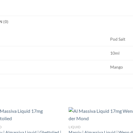
 (0)
Pod Salt
10ml
Mango
D
LIQUID
v | Almassiva Liquid | Ghettolied |
Massiv | Almassiva Liquid | Wenn d