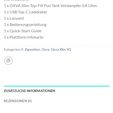
1 x OXVA Xlim Top-Fill Pod Tank Verdampfer 0.8 Ohm
1 x USB Typ-C Ladekabel
1 x Lanyard
1 x Bedienungsanleitung
1 x Quick-Start Guide
1 x Plattform Infokarte
Kategorien:
E-Zigaretten
,
Oxva
,
Oxva Xlim SQ
ZUSÄTZLICHE INFORMATIONEN
REZENSIONEN (0)