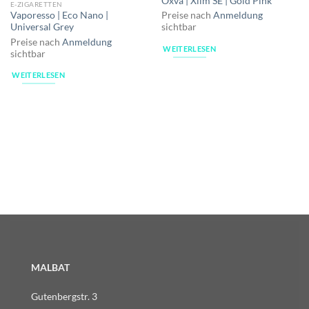
Oxva | Xlim SE | Gold Pink
E-ZIGARETTEN
Preise nach
Anmeldung
Vaporesso | Eco Nano |
sichtbar
Universal Grey
Preise nach
Anmeldung
WEITERLESEN
sichtbar
WEITERLESEN
MALBAT
Gutenbergstr. 3