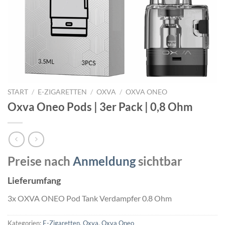
START
/
E-ZIGARETTEN
/
OXVA
/
OXVA ONEO
Oxva Oneo Pods | 3er Pack | 0,8 Ohm
Preise nach
Anmeldung
sichtbar
Lieferumfang
3x OXVA ONEO Pod Tank Verdampfer 0.8 Ohm
Kategorien:
E-Zigaretten
,
Oxva
,
Oxva Oneo