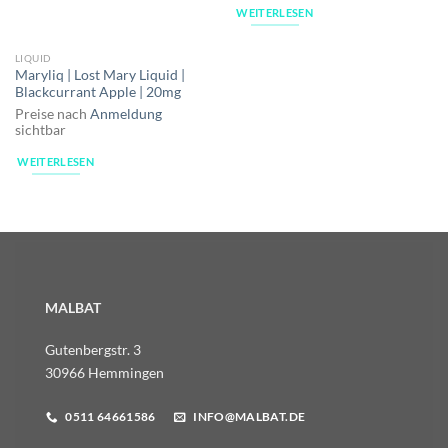
WEITERLESEN
LIQUID
Maryliq | Lost Mary Liquid |
Blackcurrant Apple | 20mg
Preise nach
Anmeldung
sichtbar
WEITERLESEN
MALBAT
Gutenbergstr. 3
30966 Hemmingen
0511 64661586
INFO@MALBAT.DE