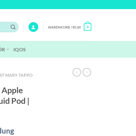
WARENKORB /
€
0,00
0
ÖR
IQOS
ST MARY TAPPO
| Apple
id Pod |
dung