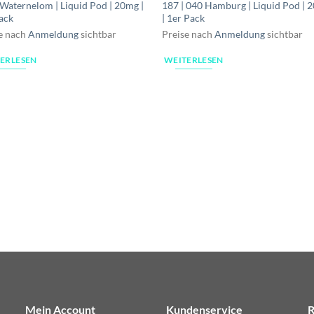
 Waternelom | Liquid Pod | 20mg |
187 | 040 Hamburg | Liquid Pod | 
ack
| 1er Pack
e nach
Anmeldung
sichtbar
Preise nach
Anmeldung
sichtbar
ERLESEN
WEITERLESEN
Mein Account
Kundenservice
R