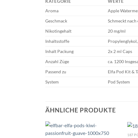
KATEGORIE
WERTE
Aroma
Apple Waterme
Geschmack
Schmeckt nach 
Nikotingehalt
20 mg/ml
Inhaltsstoffe
Propylenglykol,
Inhalt Packung
2x 2 ml Caps
Anzahl Züge
ca. 1200 Insges
Passend zu
Elfa Pod Kit & 
System
Pod System
ÄHNLICHE PRODUKTE
187 P