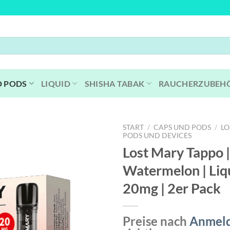
D PODS
LIQUID
SHISHA TABAK
RAUCHERZUBEH
START
/
CAPS UND PODS
/
LO
PODS UND DEVICES
Lost Mary Tappo 
Watermelon | Liqu
20mg | 2er Pack
Preise nach
Anmel