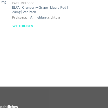
20mg
CAPS UND PODS
ELFA | Cranberry Grape | Liquid Pod |
20mg | 2er Pack
Preise nach
Anmeldung
sichtbar
WEITERLESEN
187 PODS UND DEVICE
187 | Pod Kit | Akkut
Preise nach
Anmeldu
WEITERLESEN
echtliches