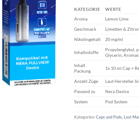
KATEGORIE
WERTE
Aroma
Lemon Lime
Geschmack
Limetten & Zitro
Nikotingehalt
20 mg/ml
Propylenglykol, p
Inhaltsstoffe
Glycerin, Aromas
Inhalt
1x 10 ml Cap + Re
Packung
Anzahl Züge
Laut Hersteller b
Passend zu
Nera Device
System
Pod System
Kategorien:
Caps und Pods
,
Lost Ma