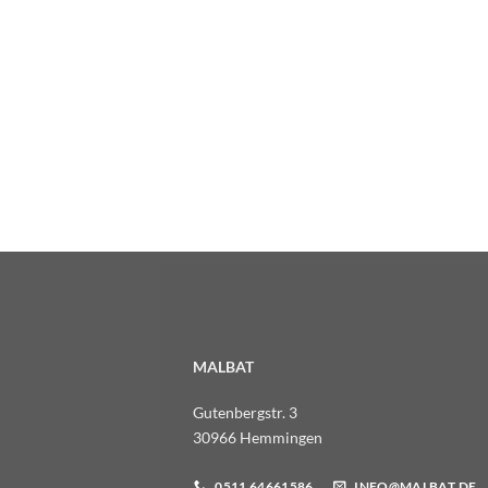
MALBAT
Gutenbergstr. 3
30966 Hemmingen
0511 64661586
INFO@MALBAT.DE