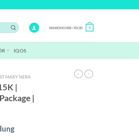
WARENKORB /
€
0,00
0
ÖR
IQOS
ST MARY NERA
15K |
 Package |
dung