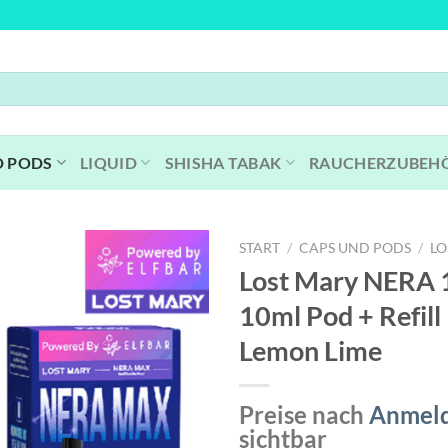
D PODS
LIQUID
SHISHA TABAK
RAUCHERZUBEH
START
/
CAPS UND PODS
/
LO
Lost Mary NERA 
10ml Pod + Refill
Lemon Lime
Preise nach
Anmel
sichtbar