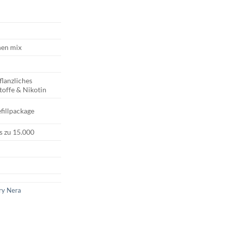
nen mix
flanzliches
toffe & Nikotin
fillpackage
is zu 15.000
ry Nera