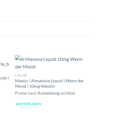
LIQUID
Maryliq | Lost Mary L
LIQUID
cht |
Watermelon Lemonad
Massiv | Almassiva Liquid | Wenn der
Mond | 10mg Nikotin
Preise nach
Anmeldu
Preise nach
Anmeldung
sichtbar
WEITERLESEN
WEITERLESEN