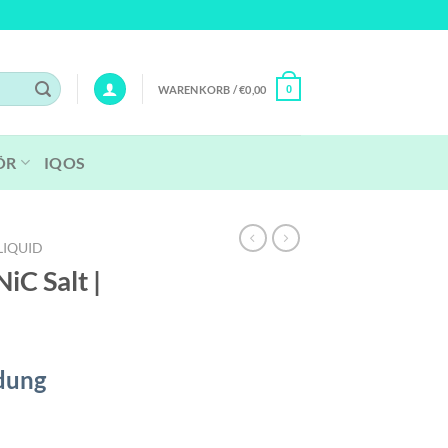
WARENKORB /
€
0,00
0
ÖR
IQOS
LIQUID
iC Salt |
dung