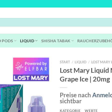
D PODS
LIQUID
SHISHA TABAK
RAUCHERZUBEH
START
/
LIQUID
/
LOST MARY 
Lost Mary Liquid N
Grape Ice | 20mg
Preise nach
Anmel
sichtbar
KATEGORIE
WERTE