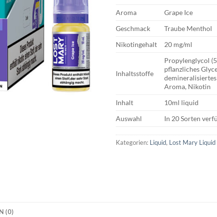
Aroma
Grape Ice
Geschmack
Traube Menthol
Nikotingehalt
20 mg/ml
Propylenglycol (
pflanzliches Glyc
Inhaltsstoffe
demineralisiertes
Aroma, Nikotin
Inhalt
10ml liquid
Auswahl
In 20 Sorten verf
Kategorien:
Liquid
,
Lost Mary Liquid
 (0)