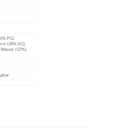
50% PG),
erin (38% VG),
 Wasser (12%),
ügbar