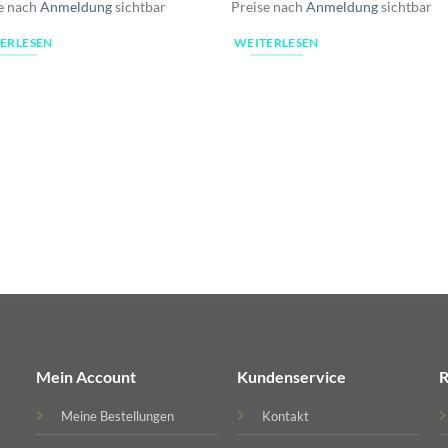
e nach
Anmeldung
sichtbar
Preise nach
Anmeldung
sichtbar
ERLESEN
WEITERLESEN
Mein Account
Kundenservice
R
Meine Bestellungen
Kontakt