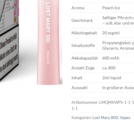
Aroma
Peach Ice
Saftiger Pfirsich 
Geschmack
– süß, klar und e
Nikotingehalt
20 mg/ml
Propylenglykol, p
Inhaltsstoffe
Glycerin, Aromas
Akkukapazität
600 mAh
Anzahl Züge
ca. 800
Inhalt
2ml liquid
Auswahl
In größerer Ausw
Artikelnummer:
LMQMKWPS-1-1-1-
1-1
Kategorien:
Lost Mary 800
,
Vapes