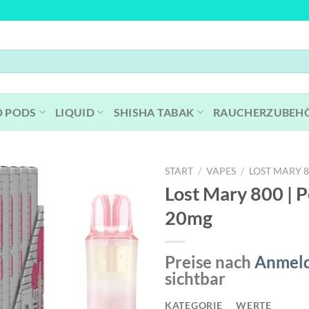
D PODS
LIQUID
SHISHA TABAK
RAUCHERZUBEH
START
/
VAPES
/
LOST MARY 
Lost Mary 800 | P
20mg
Preise nach
Anmel
sichtbar
KATEGORIE
WERTE