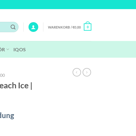
WARENKORB /
€
0,00
0
ÖR
IQOS
800
each Ice |
dung