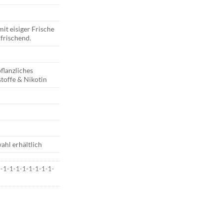
mit eisiger Frische
rfrischend.
flanzliches
toffe & Nikotin
ahl erhältlich
1-1-1-1-1-1-1-1-