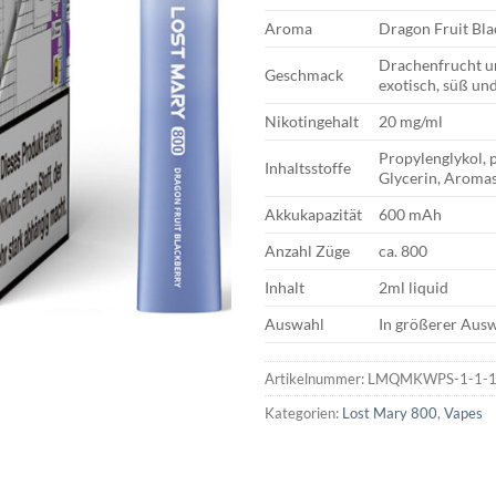
Aroma
Dragon Fruit Bla
Drachenfrucht u
Geschmack
exotisch, süß un
Nikotingehalt
20 mg/ml
Propylenglykol, p
Inhaltsstoffe
Glycerin, Aromas
Akkukapazität
600 mAh
Anzahl Züge
ca. 800
Inhalt
2ml liquid
Auswahl
In größerer Ausw
Artikelnummer:
LMQMKWPS-1-1-1-
Kategorien:
Lost Mary 800
,
Vapes