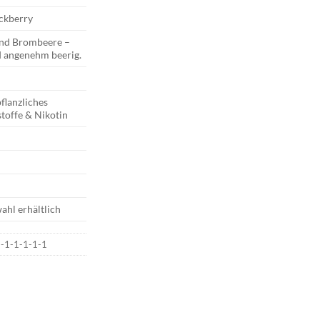
ckberry
nd Brombeere –
d angenehm beerig.
flanzliches
toffe & Nikotin
ahl erhältlich
1-1-1-1-1