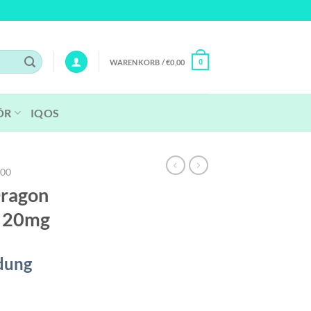
WARENKORB /
€
0,00
0
ÖR
IQOS
800
Dragon
| 20mg
dung