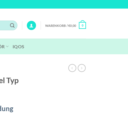
WARENKORB /
€
0,00
0
ÖR
IQOS
el Typ
dung