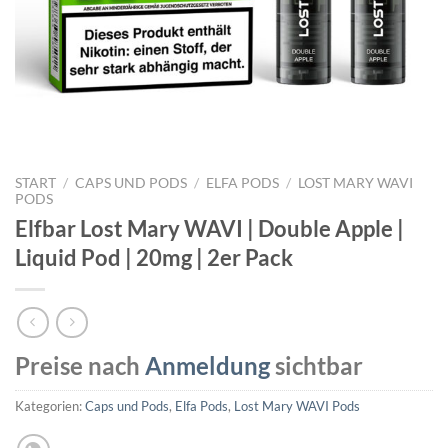
START
/
CAPS UND PODS
/
ELFA PODS
/
LOST MARY WAVI
PODS
Elfbar Lost Mary WAVI | Double Apple |
Liquid Pod | 20mg | 2er Pack
Preise nach
Anmeldung
sichtbar
Kategorien:
Caps und Pods
,
Elfa Pods
,
Lost Mary WAVI Pods