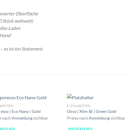
mmerter Oberfläche
0 Stück weltweit)
lles Laden
r Hand
– es ist ein Statement.
ARETTEN
E-ZIGARETTEN
esso | Eco Nano | Gold
Oxva | Xlim SE | Green Gold
e nach
Anmeldung
sichtbar
Preise nach
Anmeldung
sichtbar
ERLESEN
WEITERLESEN