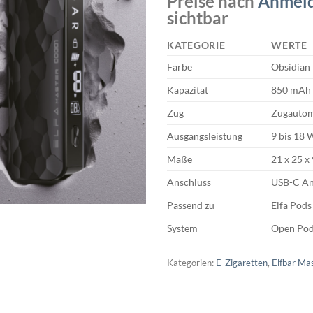
Preise nach
Anmel
sichtbar
KATEGORIE
WERTE
Farbe
Obsidian 
Kapazität
850 mAh
Zug
Zugautom
Ausgangsleistung
9 bis 18 
Maße
21 x 25 
Anschluss
USB-C An
Passend zu
Elfa Pods
System
Open Pod
Kategorien:
E-Zigaretten
,
Elfbar Ma