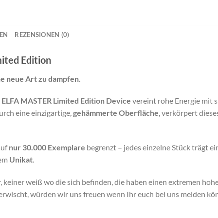
NEN
REZENSIONEN (0)
ted Edition
ne neue Art zu dampfen.
s
ELFA MASTER Limited Edition Device
vereint rohe Energie mit st
rch eine einzigartige,
gehämmerte Oberfläche
, verkörpert dies
auf
nur 30.000 Exemplare
begrenzt – jedes einzelne Stück trägt e
nem
Unikat
.
 keiner weiß wo die sich befinden, die haben einen extremen ho
erwischt, würden wir uns freuen wenn Ihr euch bei uns melden kön