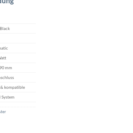
dung
Black
atic
Watt
x 90 mm
schluss
 & kompatible
 System
ster