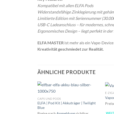
Kompatibel mit allen ELFA Pods
Widerstandsfähige Zinklegierung mit gehä
Limitierte Edition mit Seriennummer (30.00
USB-C Ladeanschluss – für modernes, schne
Ergonomisches Design – liegt perfekt in de
ELFA MASTER
ist mehr als ein Vape-Device 
Kreativität geschmiedet zur Realität.
ÄHNLICHE PRODUKTE
E-ZIG
Vapor
CAPS UND PODS
ELFA | Pod Kit | Akkuträger | Twilight
Preis
Blue
WEIT
Preise nach
Anmeldung
sichtbar