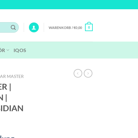
WARENKORB /
€
0,00
0
ÖR
IQOS
BAR MASTER
ER |
 |
SIDIAN