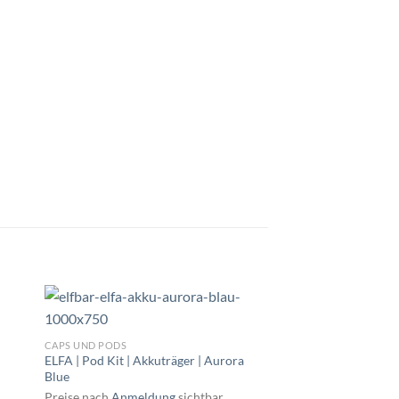
E-ZIGARETTEN
Oxva | Xlim SE | Dark
CAPS UND PODS
ELFA | Pod Kit | Akkuträger | Aurora
Preise nach
Anmeldu
Blue
WEITERLESEN
Preise nach
Anmeldung
sichtbar