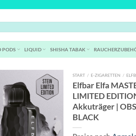
D PODS
LIQUID
SHISHA TABAK
RAUCHERZUBEH
START
/
E-ZIGARETTEN
/
ELF
Elfbar Elfa MAST
LIMITED EDITION
Akkuträger | OB
BLACK