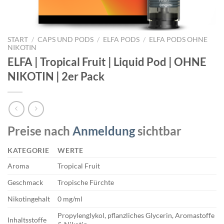
START
/
CAPS UND PODS
/
ELFA PODS
/
ELFA PODS OHNE
NIKOTIN
ELFA | Tropical Fruit | Liquid Pod | OHNE
NIKOTIN | 2er Pack
Preise nach
Anmeldung
sichtbar
KATEGORIE
WERTE
Aroma
Tropical Fruit
Geschmack
Tropische Fürchte
Nikotingehalt
0 mg/ml
Propylenglykol, pflanzliches Glycerin, Aromastoffe
Inhaltsstoffe