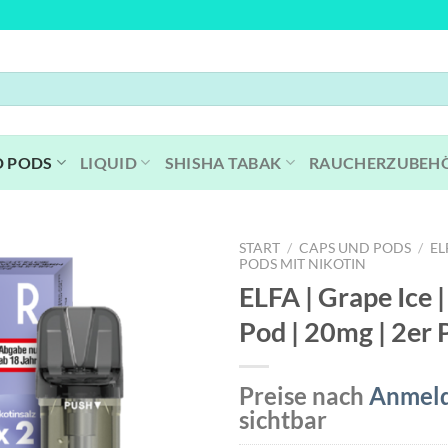
D PODS
LIQUID
SHISHA TABAK
RAUCHERZUBEH
START
/
CAPS UND PODS
/
EL
PODS MIT NIKOTIN
ELFA | Grape Ice |
Pod | 20mg | 2er 
Preise nach
Anmel
sichtbar