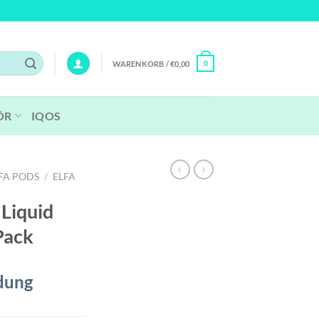
WARENKORB /
€
0,00
0
ÖR
IQOS
FA PODS
/
ELFA
 Liquid
Pack
dung