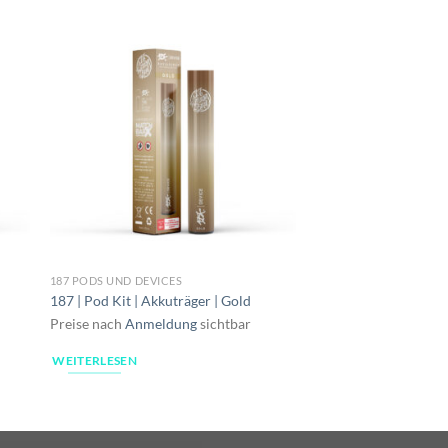
NICHT V
187 PODS UND DEVICES
CAPS UND PODS
ELFA | Cranberry Grap
187 | Pod Kit | Akkuträger | Gold
20mg | 2er Pack
Preise nach
Anmeldung
sichtbar
Preise nach
Anmeldu
WEITERLESEN
WEITERLESEN