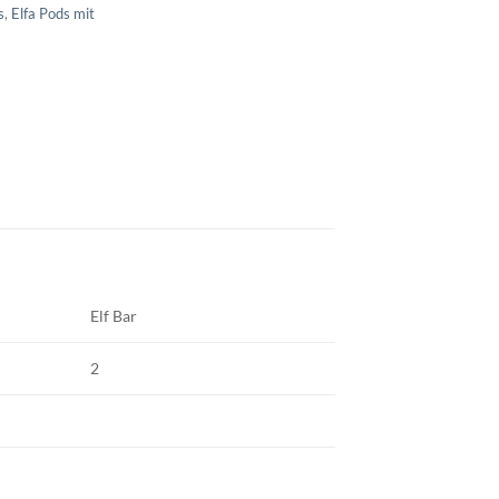
s
,
Elfa Pods mit
Elf Bar
2