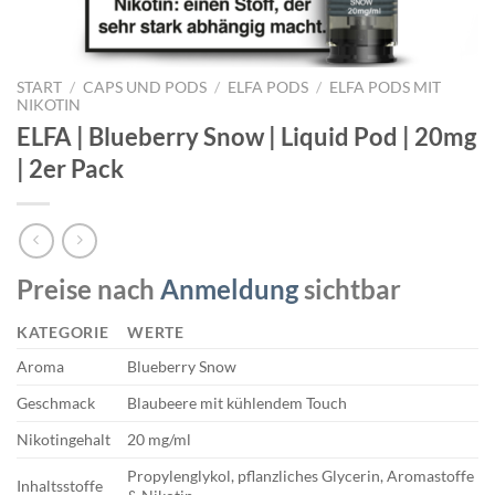
START
/
CAPS UND PODS
/
ELFA PODS
/
ELFA PODS MIT
NIKOTIN
ELFA | Blueberry Snow | Liquid Pod | 20mg
| 2er Pack
Preise nach
Anmeldung
sichtbar
KATEGORIE
WERTE
Aroma
Blueberry Snow
Geschmack
Blaubeere mit kühlendem Touch
Nikotingehalt
20 mg/ml
Propylenglykol, pflanzliches Glycerin, Aromastoffe
Inhaltsstoffe