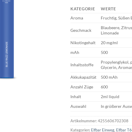
KATEGORIE
WERTE
Aroma
Fruchtig, Süßen 
Blaubeere, Zitru
Geschmack
Limonade
Nikotingehalt
20 mg/ml
mAh
500
Propylenglykol, p
Inhaltsstoffe
Glycerin, Aromas
Akkukapazität
500 mAh
Anzahl Züge
600
Inhalt
2ml liquid
Auswahl
In größerer Ausw
Artikelnummer:
4255606702308
Kategorien:
Elfbar Einweg
,
Elfbar T