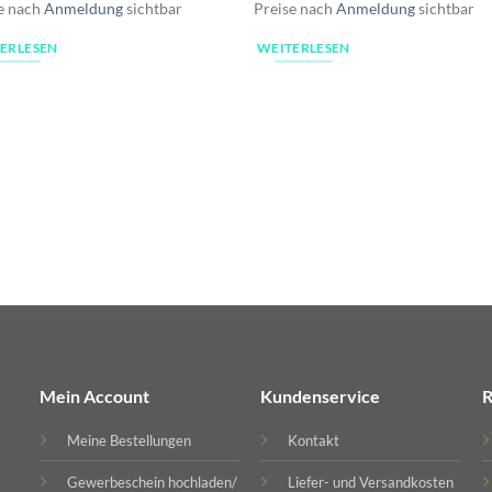
e nach
Anmeldung
sichtbar
Preise nach
Anmeldung
sichtbar
ERLESEN
WEITERLESEN
Mein Account
Kundenservice
R
Meine Bestellungen
Kontakt
Gewerbeschein hochladen/
Liefer- und Versandkosten