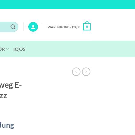
WARENKORB /
€
0,00
0
ÖR
IQOS
nweg E-
zz
dung