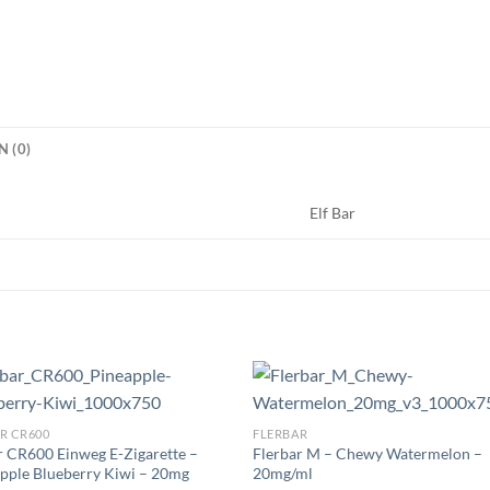
 (0)
Elf Bar
R CR600
FLERBAR
r CR600 Einweg E-Zigarette –
Flerbar M – Chewy Watermelon –
pple Blueberry Kiwi – 20mg
20mg/ml