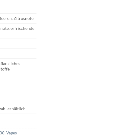
Beeren, Zitrusnote
snote, erfrischende
flanzliches
toffe
ahl erhältlich
600
,
Vapes