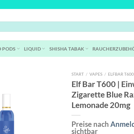
D PODS
LIQUID
SHISHA TABAK
RAUCHERZUBEH
START
/
VAPES
/
ELFBAR T600
Elf Bar T600 | Ei
Zigarette Blue Ra
Lemonade 20mg
Preise nach
Anmel
sichtbar