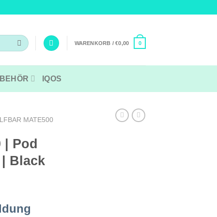
WARENKORB /
€
0,00
0
BEHÖR
IQOS
LFBAR MATE500
 | Pod
 | Black
ldung