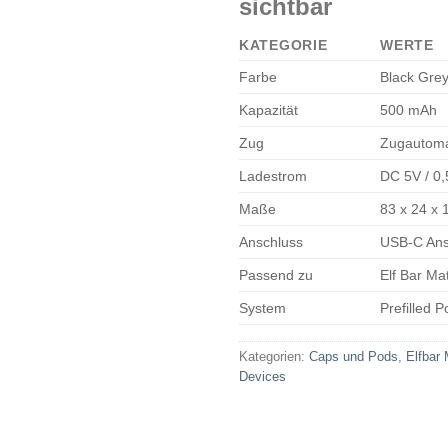
sichtbar
KATEGORIE
WERTE
Farbe
Black Gre
Kapazität
500 mAh
Zug
Zugautoma
Ladestrom
DC 5V / 0
Maße
83 x 24 x
Anschluss
USB-C Ans
Passend zu
Elf Bar Ma
System
Prefilled 
Kategorien:
Caps und Pods
,
Elfbar
Devices