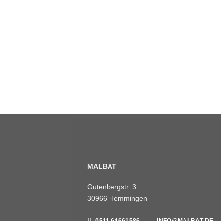
MALBAT
Gutenbergstr. 3
30966 Hemmingen
0511 64661586
INFO@MALBAT.DE