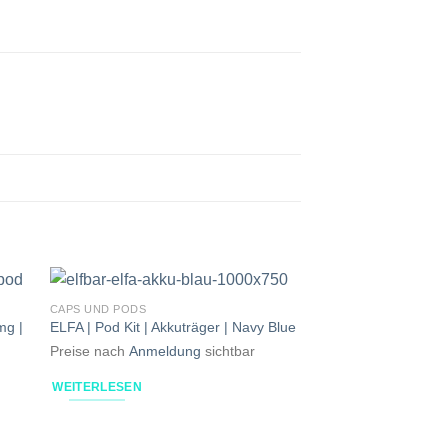
CAPS UND PODS
mg |
ELFA | Pod Kit | Akkuträger | Navy Blue
Preise nach
Anmeldung
sichtbar
WEITERLESEN
NICHT V