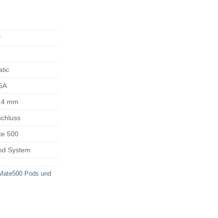
y
tic
,5A
 14 mm
chluss
te 500
Pod System
 Mate500 Pods und