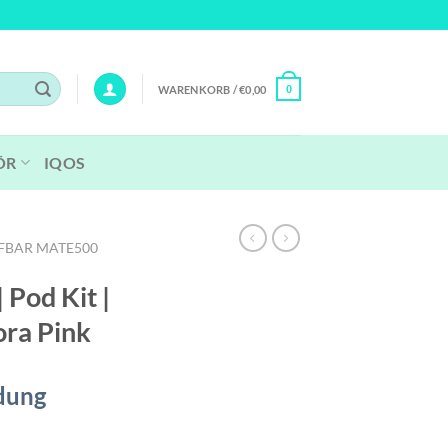
WARENKORB /
€
0,00
0
ÖR
IQOS
FBAR MATE500
 Pod Kit |
ora Pink
dung