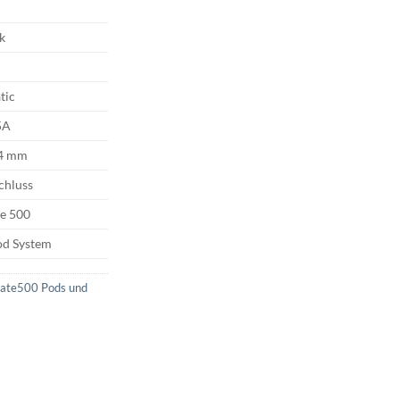
k
tic
5A
14 mm
chluss
te 500
Pod System
Mate500 Pods und