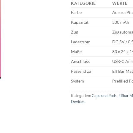
KATEGORIE
WERTE
Farbe
Aurora Pin
Kapazität
500 mAh
Zug
Zugautoma
Ladestrom
DC 5V / 0,
Maße
83 x 24 x 
Anschluss
USB-C Ans
Passend zu
Elf Bar Ma
System
Prefilled 
Kategorien:
Caps und Pods
,
Elfbar 
Devices