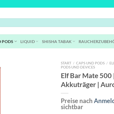
D PODS
LIQUID
SHISHA TABAK
RAUCHERZUBEH
START
/
CAPS UND PODS
/
EL
PODS UND DEVICES
Elf Bar Mate 500 |
Akkuträger | Aur
Preise nach
Anmel
sichtbar