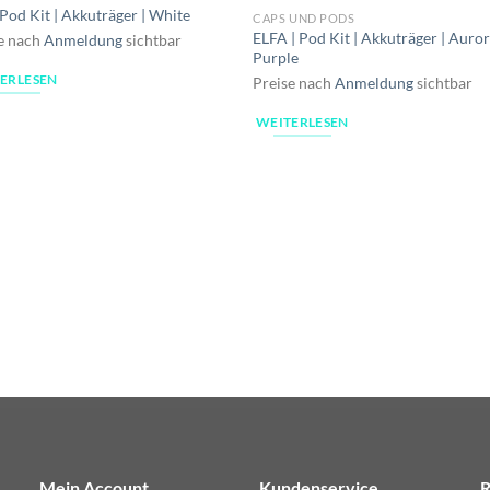
 Pod Kit | Akkuträger | White
CAPS UND PODS
ELFA | Pod Kit | Akkuträger | Auro
e nach
Anmeldung
sichtbar
Purple
ERLESEN
Preise nach
Anmeldung
sichtbar
WEITERLESEN
Mein Account
Kundenservice
R