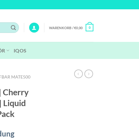
WARENKORB /
€
0,00
0
ÖR
IQOS
FBAR MATE500
| Cherry
 Liquid
Pack
dung