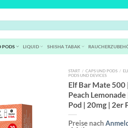
D PODS
LIQUID
SHISHA TABAK
RAUCHERZUBEH
START
/
CAPS UND PODS
/
EL
PODS UND DEVICES
Elf Bar Mate 500 
Peach Lemonade |
Pod | 20mg | 2er 
Preise nach
Anmel