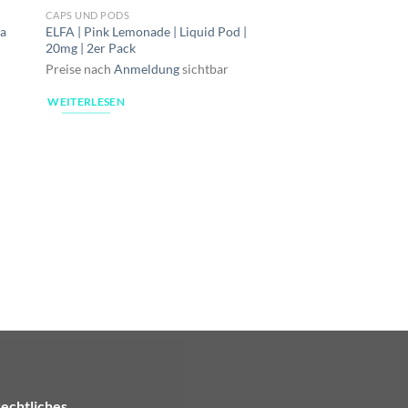
CAPS UND PODS
ra
ELFA | Pink Lemonade | Liquid Pod |
20mg | 2er Pack
Preise nach
Anmeldung
sichtbar
WEITERLESEN
CAPS UND PODS
ELFA | Pod Kit | Akku
Blue
Preise nach
Anmeldu
WEITERLESEN
echtliches