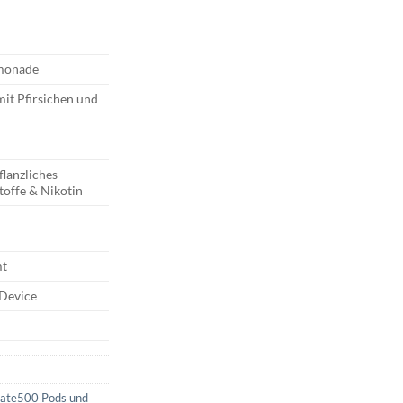
monade
mit Pfirsichen und
flanzliches
toffe & Nikotin
mt
 Device
Mate500 Pods und