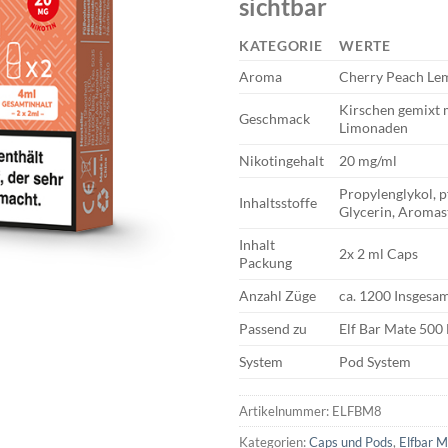
sichtbar
KATEGORIE
WERTE
Aroma
Cherry Peach Le
Kirschen gemixt 
Geschmack
Limonaden
Nikotingehalt
20 mg/ml
Propylenglykol, p
Inhaltsstoffe
Glycerin, Aromas
Inhalt
2x 2 ml Caps
Packung
Anzahl Züge
ca. 1200 Insgesa
Passend zu
Elf Bar Mate 500
System
Pod System
Artikelnummer:
ELFBM8
Kategorien:
Caps und Pods
,
Elfbar 